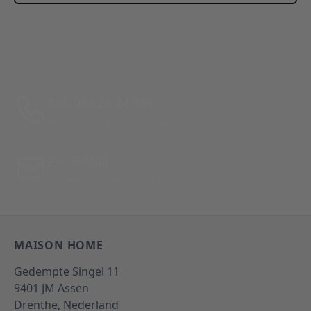
This form is protected by reCAPTCHA - the
Google Privacy
Policy
and
Terms of Service
apply.
Bel: 088 24 24 880
Tussen 10:00 - 17:00 uur
Per E-Mail
Antwoord binnen 24 uur
MAISON HOME
Gedempte Singel 11
9401 JM
Assen
Drenthe,
Nederland