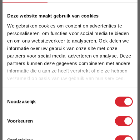
Meer informatie
Deze website maakt gebruik van cookies
We gebruiken cookies om content en advertenties te
personaliseren, om functies voor social media te bieden
Merk
en om ons websiteverkeer te analyseren. Ook delen we
Dimehouse
informatie over uw gebruik van onze site met onze
partners voor social media, adverteren en analyse. Deze
EAN
partners kunnen deze gegevens combineren met andere
8720239801194
informatie die u aan ze heeft verstrekt of die ze hebben
verzameld op basis van uw gebruik van hun services.
Prijs
5% Korting
€ 249,94
Toestemmingsselectie
Noodzakelijk
Schrijf je in en ontvang direct een kortingscode
Levertijd
E-mail
3 tot 5 werkdagen
Voorkeuren
Aanmelden
Reviews