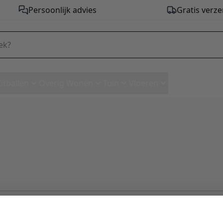
Persoonlijk advies
Gratis verze
Zitballen
Overig Wonen
Tuin
Vloeren
Persoonlijk advies