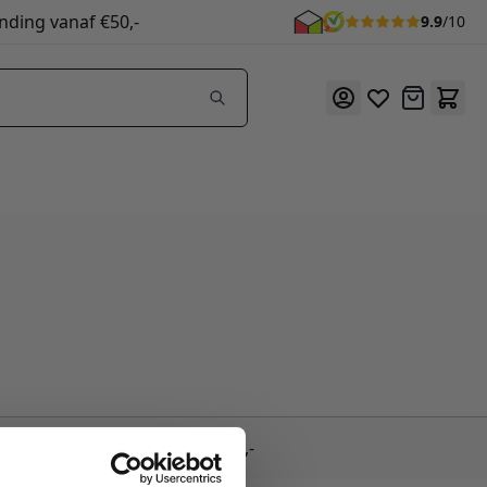
nding vanaf €50,-
9.9
/10
Offerte
Gratis verzending vanaf €50,-