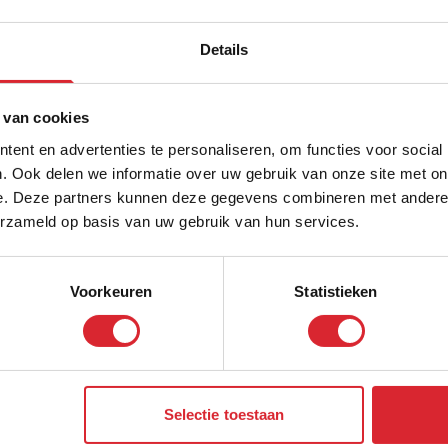
E-mailadres
Details
5% Korting
This form is protected by reC
 van cookies
ent en advertenties te personaliseren, om functies voor social
. Ook delen we informatie over uw gebruik van onze site met on
e. Deze partners kunnen deze gegevens combineren met andere i
Schrijf je in en ontvang direct een kortingscode
erzameld op basis van uw gebruik van hun services.
-Mail
ord binnen 24 uur
Voorkeuren
Statistieken
Aanmelden
ice
Informatie
Over ons
Selectie toestaan
Onze Merken