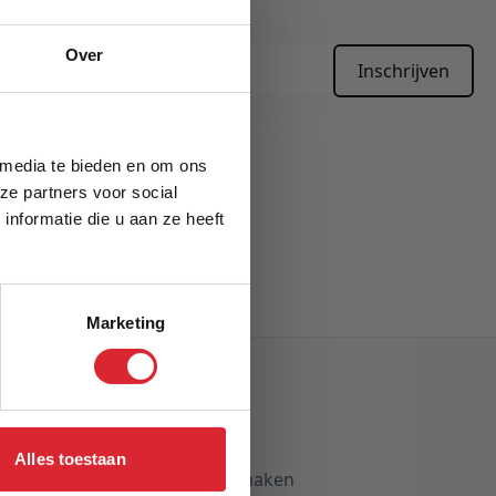
Over
Inschrijven
APTCHA - the
Google Privacy Policy
and
Terms of Service
apply.
 media te bieden en om ons
ze partners voor social
nformatie die u aan ze heeft
Marketing
Mijn account
Inloggen
Alles toestaan
Account aanmaken