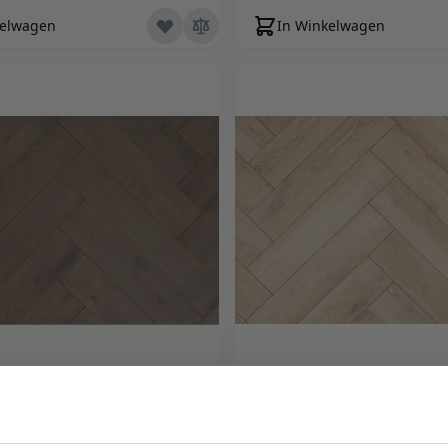
kelwagen
In Winkelwagen
minaat Visgraat Mokka
Floer Laminaat Visgra
Zwart Eiken
Eiken