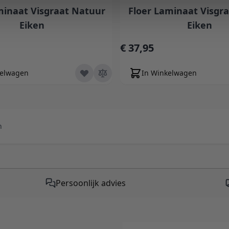
minaat Visgraat Natuur
Floer Laminaat Visgr
Eiken
Eiken
€ 37,95
kelwagen
In Winkelwagen
n
Persoonlijk advies
E-mailadres