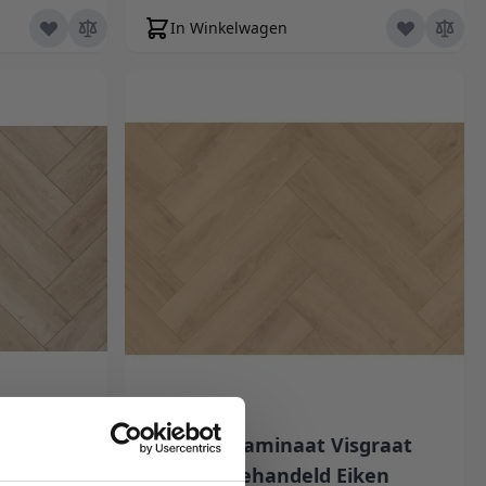
In Winkelwagen
at Mat Wit
Floer Laminaat Visgraat
Onbehandeld Eiken