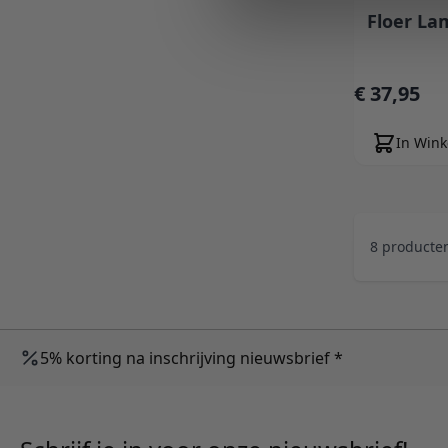
Floer La
€ 37,95
In Win
8
producte
5% korting na inschrijving nieuwsbrief *