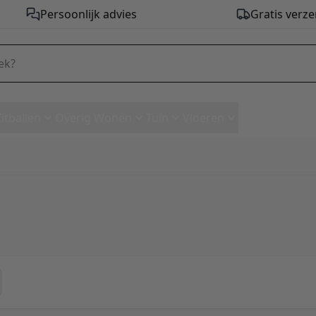
Persoonlijk advies
Gratis verze
Zitballen
Overig Wonen
Tuin
Vloeren