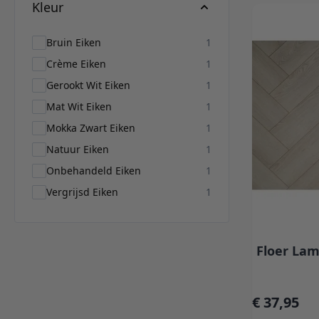
Kleur
products available
Bruin Eiken
1
products available
Crème Eiken
1
products available
Gerookt Wit Eiken
1
products available
Mat Wit Eiken
1
products available
Mokka Zwart Eiken
1
products available
Natuur Eiken
1
products available
Onbehandeld Eiken
1
products available
Vergrijsd Eiken
1
Floer Lam
€ 37,95