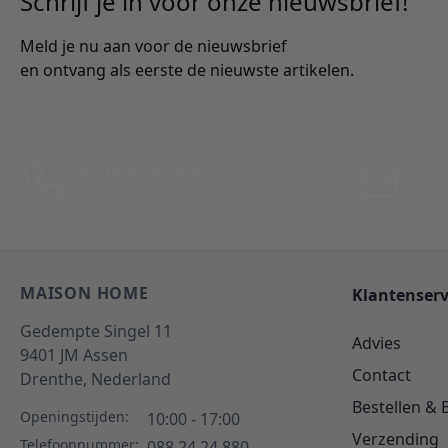
Schrijf je in voor onze nieuwsbrief!
Meld je nu aan voor de nieuwsbrief
en ontvang als eerste de nieuwste artikelen.
Bel: 088 24 24 880
Per E
Tussen 10:00 - 17:00 uur
Antwo
MAISON HOME
Klantenserv
Gedempte Singel 11
Advies
9401 JM
Assen
Contact
Drenthe,
Nederland
Bestellen & 
Openingstijden:
10:00 - 17:00
Verzending
Telefoonnummer:
088 24 24 880