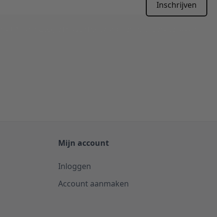
Inschrijven
APTCHA - the
Google Privacy Policy
and
Terms of Service
apply.
Mijn account
Inloggen
Account aanmaken