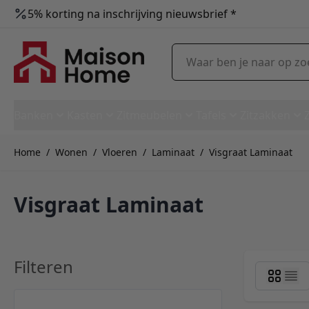
5% korting na inschrijving nieuwsbrief *
Ga naar de inhoud
Waar ben je naar op zoek?
Banken
Kasten
Zitmeubelen
Tafels
Zitzakken
Home
/
Wonen
/
Vloeren
/
Laminaat
/
Visgraat Laminaat
Visgraat Laminaat
Filteren
Skip to product list