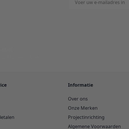
This form is protected by reC
-Mail
ord binnen 24 uur
ice
Informatie
Over ons
Onze Merken
Betalen
Projectinrichting
Algemene Voorwaarden