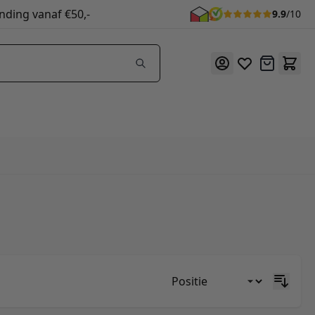
nding vanaf €50,-
9.9
/10
Offerte