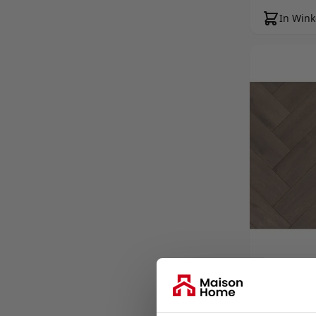
In Win
Floer La