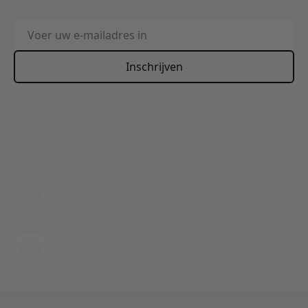
E-mailadres
Inschrijven
This form is protected by reCAPTCHA - the
Google Privacy
Policy
and
Terms of Service
apply.
Bel: 088 24 24 880
Tussen 10:00 - 17:00 uur
Per E-Mail
Antwoord binnen 24 uur