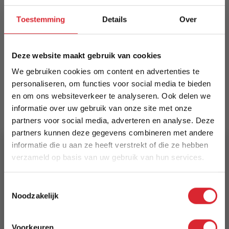
gepolijst RVS-frame met levenslange garantie.
Gecapitonneerd design, solide afwerking,
Toestemming
Details
Over
eenvoudige montage; inclusief transparante
vloerbeschermers. Tijdloze klassieker voor
representatieve ruimtes.
Deze website maakt gebruik van cookies
We gebruiken cookies om content en advertenties te
Meer informatie
personaliseren, om functies voor social media te bieden
en om ons websiteverkeer te analyseren. Ook delen we
informatie over uw gebruik van onze site met onze
Merk
partners voor social media, adverteren en analyse. Deze
Dimehouse
partners kunnen deze gegevens combineren met andere
informatie die u aan ze heeft verstrekt of die ze hebben
EAN
verzameld op basis van uw gebruik van hun services.
8720239821376
5% Korting
Toestemmingsselectie
Prijs
Noodzakelijk
Schrijf je in en ontvang direct een kortingscode
€ 624,94
E-mail
Voorkeuren