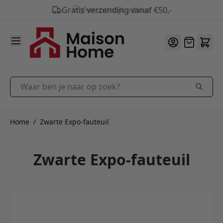
Gratis verzending vanaf €50,-
9.9
/10
Ga naar de inhoud
Offerte
Waar ben je naar op zoek?
Home
/
Zwarte Expo-fauteuil
Zwarte Expo-fauteuil