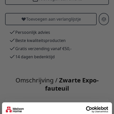
Toevoegen aan verlanglijstje
Persoonlijk advies
Beste kwaliteitsproducten
Gratis verzending vanaf €50,-
14 dagen bedenktijd
Omschrijving /
Zwarte Expo-
fauteuil
Expo fauteuil — naar Mies van der Rohe;
premium top-grain runderleer, PU-zijden,