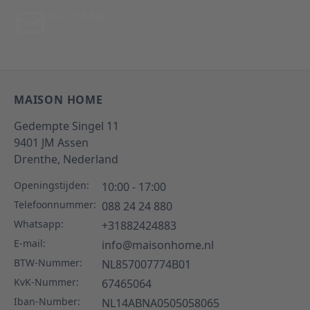
Per E-Mail
Antwoord binnen 24 uur
MAISON HOME
Gedempte Singel 11
9401 JM
Assen
Drenthe,
Nederland
Openingstijden:
10:00 - 17:00
Telefoonnummer:
088 24 24 880
Whatsapp:
+31882424883
E-mail:
info@maisonhome.nl
BTW-Nummer:
NL857007774B01
KvK-Nummer:
67465064
Iban-Number:
NL14ABNA0505058065