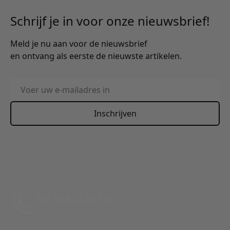
Schrijf je in voor onze nieuwsbrief!
Meld je nu aan voor de nieuwsbrief
en ontvang als eerste de nieuwste artikelen.
E-mailadres
Inschrijven
This form is protected by reCAPTCHA - the
Google Privacy
Policy
and
Terms of Service
apply.
Bel: 088 24 24 880
Tussen 10:00 - 17:00 uur