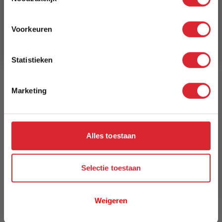
Schrijf je in en ontvang direct een kortingscode
E-mail
Breedte
Voorkeuren
133 cm
Aanmelden
Model
Statistieken
Verwood
Marketing
Reviews
Alles toestaan
Schrijf uw eigen review
U plaatst een review over:
Vloerkleed Verwood 6111 - 133 x 195
cm
Selectie toestaan
Uw naam
Weigeren
Samenvatting