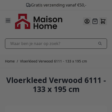
9.9
/10
Ga naar de inhoud
Offerte
Waar ben je naar op zoek?
Home
/
Vloerkleed Verwood 6111 - 133 x 195 cm
Vloerkleed Verwood 6111 -
133 x 195 cm