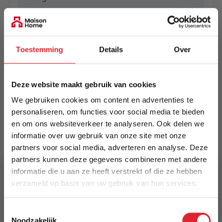
EAN
5414452020212
Toestemming
Details
Over
Prijs
€ 185,00
Deze website maakt gebruik van cookies
Levertijd
We gebruiken cookies om content en advertenties te
Informeer naar de actuele levertijd
personaliseren, om functies voor social media te bieden
en om ons websiteverkeer te analyseren. Ook delen we
Kleur
informatie over uw gebruik van onze site met onze
6111
partners voor social media, adverteren en analyse. Deze
partners kunnen deze gegevens combineren met andere
Maat
informatie die u aan ze heeft verstrekt of die ze hebben
133 x 195 cm
verzameld op basis van uw gebruik van hun services.
5% Korting
Lengte
Toestemmingsselectie
195 cm
Noodzakelijk