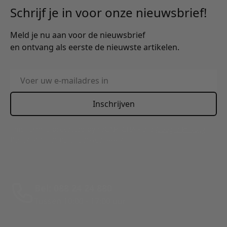
Schrijf je in voor onze nieuwsbrief!
Meld je nu aan voor de nieuwsbrief
en ontvang als eerste de nieuwste artikelen.
E-mailadres
Inschrijven
This form is protected by reCAPTCHA - the
Google Privacy
Policy
and
Terms of Service
apply.
Bel: 088 24 24 880
Tussen 10:00 - 17:00 uur