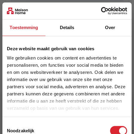
EAN
5420073366790
Toestemming
Details
Over
Prijs
€ 439,00
Deze website maakt gebruik van cookies
Levertijd
We gebruiken cookies om content en advertenties te
Informeer naar de actuele levertijd
personaliseren, om functies voor social media te bieden
en om ons websiteverkeer te analyseren. Ook delen we
Kleur
informatie over uw gebruik van onze site met onze
9146
partners voor social media, adverteren en analyse. Deze
partners kunnen deze gegevens combineren met andere
Maat
informatie die u aan ze heeft verstrekt of die ze hebben
140 x 200 cm
verzameld op basis van uw gebruik van hun services.
5% Korting
Lengte
Toestemmingsselectie
200 cm
Noodzakelijk