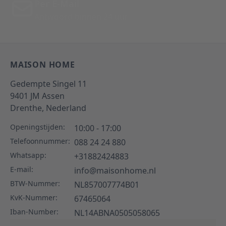
Per E-Mail
Antwoord binnen 24 uur
MAISON HOME
Gedempte Singel 11
9401 JM
Assen
Drenthe,
Nederland
Openingstijden:
10:00 - 17:00
Telefoonnummer:
088 24 24 880
Whatsapp:
+31882424883
E-mail:
info@maisonhome.nl
BTW-Nummer:
NL857007774B01
KvK-Nummer:
67465064
Iban-Number:
NL14ABNA0505058065