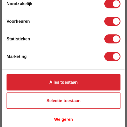
Lengte
Noodzakelijk
390 cm
Schrijf je in en ontvang direct een kortingscode
E-mail
Voorkeuren
Breedte
Aanmelden
280 cm
Statistieken
Model
Vervagende Wereld
Marketing
Reviews
Alles toestaan
Schrijf uw eigen review
U plaatst een review over:
Vloerkleed Vervagende Wereld 8383 -
Selectie toestaan
280 x 390 cm
Uw naam
Weigeren