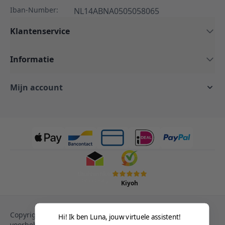
Iban-Number:
NL14ABNA0505058065
Klantenservice
Informatie
Mijn account
Kiyoh
Copyright © 2013-heden Magento. Alle rechten
Hi! Ik ben Luna, jouw virtuele assistent!
voorbehouden.