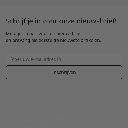
Schrijf je in voor onze nieuwsbrief!
Meld je nu aan voor de nieuwsbrief
en ontvang als eerste de nieuwste artikelen.
E-mailadres
Inschrijven
This form is protected by reCAPTCHA - the
Google Privacy
Policy
and
Terms of Service
apply.
Bel: 088 24 24 880
Tussen 10:00 - 17:00 uur