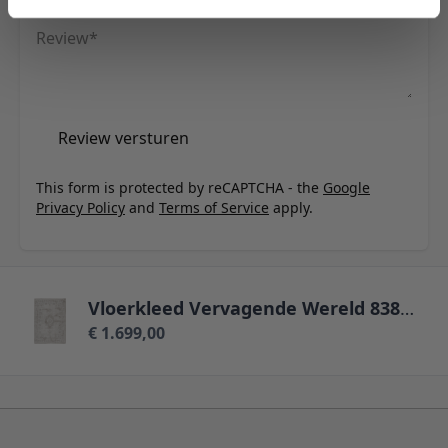
Samenvatting
Review
Review versturen
This form is protected by reCAPTCHA - the
Google
Privacy Policy
and
Terms of Service
apply.
Vloerkleed Vervagende Wereld 8383 - 280 x 390 cm
€ 1.699,00