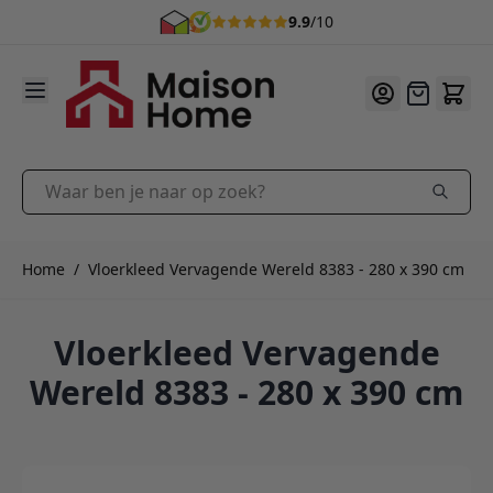
9.9
/10
Ga naar de inhoud
Offerte
Waar ben je naar op zoek?
Home
/
Vloerkleed Vervagende Wereld 8383 - 280 x 390 cm
Vloerkleed Vervagende
Wereld 8383 - 280 x 390 cm