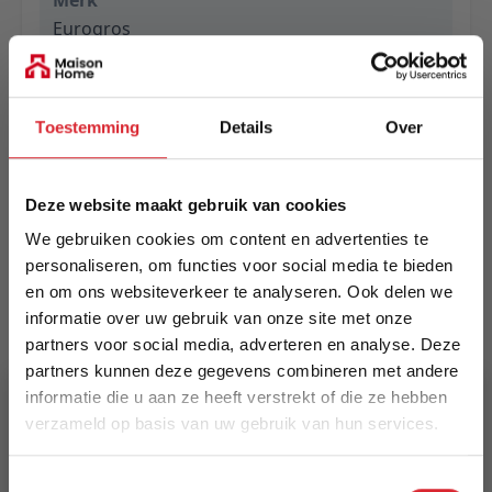
Merk
Eurogros
EAN
5420073310564
Toestemming
Details
Over
Prijs
€ 1.699,00
Deze website maakt gebruik van cookies
We gebruiken cookies om content en advertenties te
Levertijd
personaliseren, om functies voor social media te bieden
Informeer naar de actuele levertijd
en om ons websiteverkeer te analyseren. Ook delen we
informatie over uw gebruik van onze site met onze
Kleur
partners voor social media, adverteren en analyse. Deze
8383
partners kunnen deze gegevens combineren met andere
informatie die u aan ze heeft verstrekt of die ze hebben
Maat
verzameld op basis van uw gebruik van hun services.
280 x 390 cm
5% Korting
Toestemmingsselectie