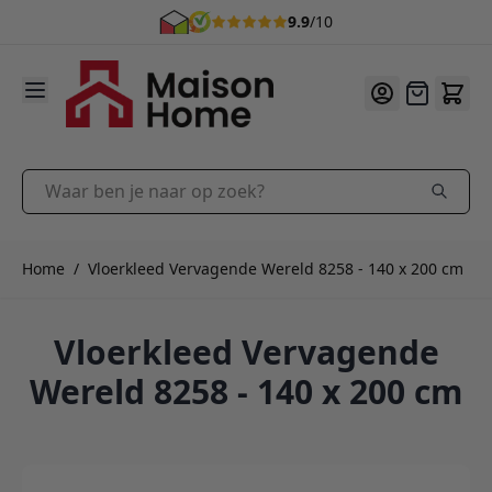
9.9
/10
Ga naar de inhoud
Offerte
Waar ben je naar op zoek?
Home
/
Vloerkleed Vervagende Wereld 8258 - 140 x 200 cm
Vloerkleed Vervagende
Wereld 8258 - 140 x 200 cm