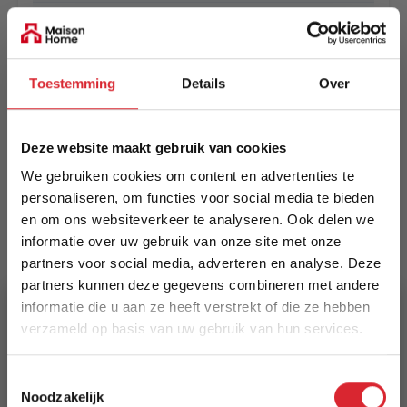
EAN
5420073305713
Toestemming
Details
Over
Prijs
€ 439,00
Deze website maakt gebruik van cookies
Levertijd
We gebruiken cookies om content en advertenties te
Informeer naar de actuele levertijd
personaliseren, om functies voor social media te bieden
en om ons websiteverkeer te analyseren. Ook delen we
Kleur
informatie over uw gebruik van onze site met onze
8258
partners voor social media, adverteren en analyse. Deze
partners kunnen deze gegevens combineren met andere
Maat
informatie die u aan ze heeft verstrekt of die ze hebben
140 x 200 cm
verzameld op basis van uw gebruik van hun services.
5% Korting
Lengte
Toestemmingsselectie
200 cm
Noodzakelijk