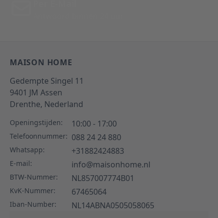
Per E-Mail
Antwoord binnen 24 uur
MAISON HOME
Gedempte Singel 11
9401 JM
Assen
Drenthe,
Nederland
Openingstijden:
10:00 - 17:00
Telefoonnummer:
088 24 24 880
Whatsapp:
+31882424883
E-mail:
info@maisonhome.nl
BTW-Nummer:
NL857007774B01
KvK-Nummer:
67465064
Iban-Number:
NL14ABNA0505058065