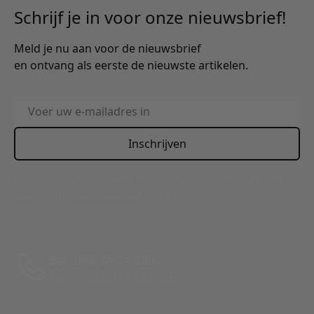
Schrijf je in voor onze nieuwsbrief!
Meld je nu aan voor de nieuwsbrief
en ontvang als eerste de nieuwste artikelen.
E-mailadres
Inschrijven
This form is protected by reCAPTCHA - the
Google Privacy
Policy
and
Terms of Service
apply.
Bel: 088 24 24 880
Tussen 10:00 - 17:00 uur