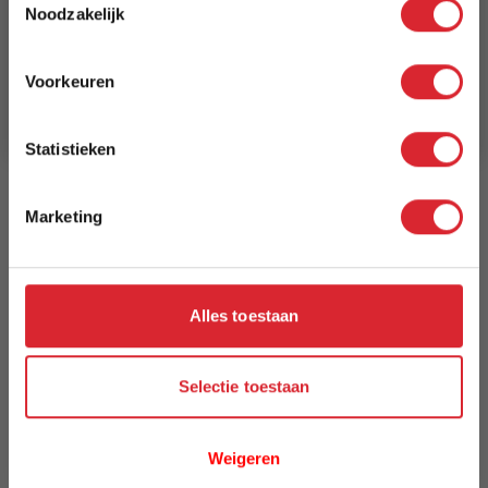
Lengte
Noodzakelijk
340 cm
Schrijf je in en ontvang direct een kortingscode
E-mail
Voorkeuren
Breedte
Aanmelden
240 cm
Statistieken
Model
Vervagende Wereld
Marketing
Reviews
Alles toestaan
Schrijf uw eigen review
U plaatst een review over:
Vloerkleed Vervagende Wereld 8255 -
Selectie toestaan
240 x 340 cm
Uw naam
Weigeren