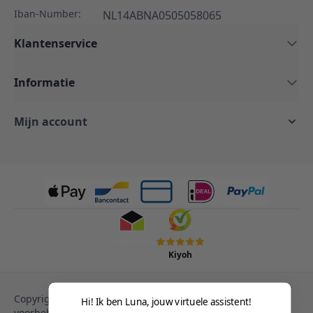
Iban-Number:
NL14ABNA0505058065
Klantenservice
Informatie
Mijn account
Kiyoh
Copyright © 2013-heden Magento. Alle rechten
Hi! Ik ben Luna, jouw virtuele assistent!
voorbehouden.