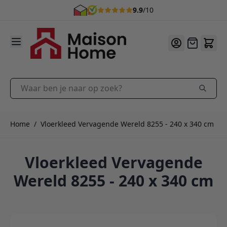
9.9
/10
Ga naar de inhoud
Offerte
Waar ben je naar op zoek?
Home
/
Vloerkleed Vervagende Wereld 8255 - 240 x 340 cm
Vloerkleed Vervagende
Wereld 8255 - 240 x 340 cm