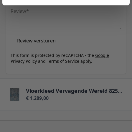
Samenvatting
Review
Review versturen
This form is protected by reCAPTCHA - the
Google
Privacy Policy
and
Terms of Service
apply.
Vloerkleed Vervagende Wereld 8255 - 240 x 340 cm
€ 1.289,00