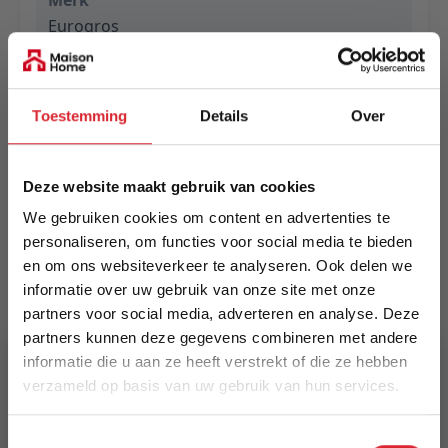
Merk
Eurogros
EAN
5420073305485
Toestemming
Details
Over
Prijs
€ 1.289,00
Deze website maakt gebruik van cookies
We gebruiken cookies om content en advertenties te
Levertijd
personaliseren, om functies voor social media te bieden
Informeer naar de actuele levertijd
en om ons websiteverkeer te analyseren. Ook delen we
informatie over uw gebruik van onze site met onze
Kleur
partners voor social media, adverteren en analyse. Deze
8255
partners kunnen deze gegevens combineren met andere
informatie die u aan ze heeft verstrekt of die ze hebben
Maat
verzameld op basis van uw gebruik van hun services.
240 x 340 cm
5% Korting
Toestemmingsselectie