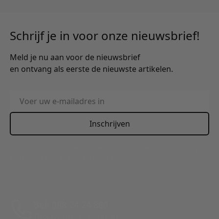
Schrijf je in voor onze nieuwsbrief!
Meld je nu aan voor de nieuwsbrief
en ontvang als eerste de nieuwste artikelen.
E-mailadres
Inschrijven
This form is protected by reCAPTCHA - the
Google Privacy
Policy
and
Terms of Service
apply.
Bel: 088 24 24 880
Tussen 10:00 - 17:00 uur