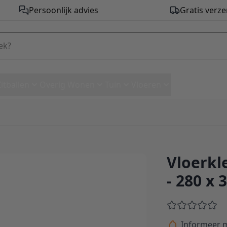
Persoonlijk advies
Gratis verze
Zitballen
Overig Wonen
Tuin
Vloeren
Vloerkl
 8254 - 280 x 390 cm
- 280 x 
Informeer m