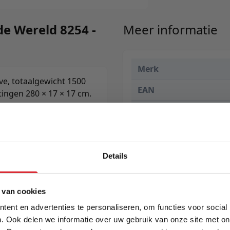
e Wereld 8254 -
Meer informatie
Merk
ve, totaalgewicht 1500
EAN
ingen 280 × 17 × 17 cm.
Prijs
Levertijd
Kleur
Details
Maat
5% Korting
 van cookies
Lengte
ent en advertenties te personaliseren, om functies voor social
Breedte
. Ook delen we informatie over uw gebruik van onze site met on