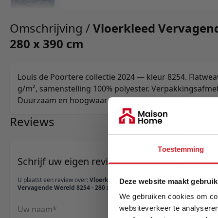
Omschrijving /
Vloerkleed Vervagend
280 x 390 cm
Louis de Poortere collectie 2024 — kleur 8254. Flatwea
g/m², samenstelling 100% polyester. Verpakkingsafmet
Duurzaam en hoogwaardige afwerking.
Reviews
Toestemming
Schrijf uw eigen review
U plaatst een review over:
Vloerkleed
Deze website maakt gebruik
Vervagende Wereld 8254 - 280 x 390 cm
We gebruiken cookies om cont
Uw naam
websiteverkeer te analyseren