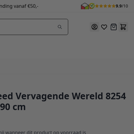
nding vanaf €50,-
9.9
/10
Offerte
eed Vervagende Wereld 8254
390 cm
ij wanneer dit product op voorraad is