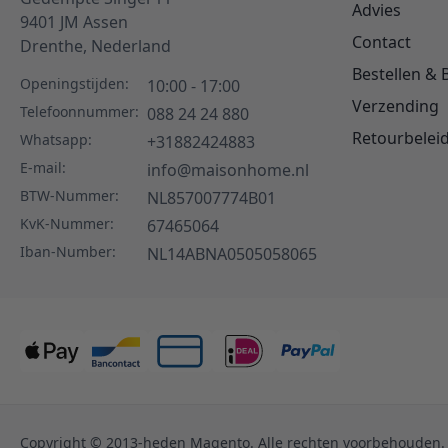
Advies
9401 JM
Assen
Contact
Drenthe,
Nederland
Bestellen & 
Openingstijden:
10:00 - 17:00
Verzending
Telefoonnummer:
088 24 24 880
Retourbelei
Whatsapp:
+31882424883
E-mail:
info@maisonhome.nl
BTW-Nummer:
NL857007774B01
KvK-Nummer:
67465064
Iban-Number:
NL14ABNA0505058065
Copyright © 2013-heden Magento. Alle rechten voorbehouden.