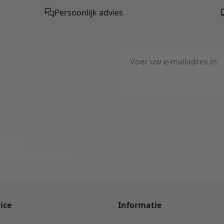
Persoonlijk advies
E-mailadres
This form is protected by reC
-Mail
ord binnen 24 uur
ice
Informatie