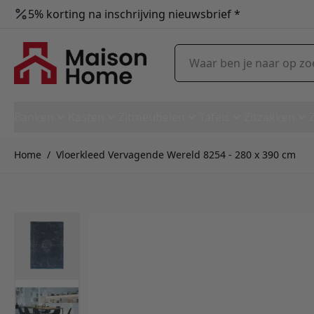
5% korting na inschrijving nieuwsbrief *
Ga naar de inhoud
Waar ben je naar op zoek?
Banken
Kasten
Zitmeubelen
Tafels
Zitzakken
Home
/
Vloerkleed Vervagende Wereld 8254 - 280 x 390 cm
Vloerkleed Vervagende Wereld