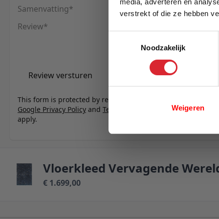
media, adverteren en analys
Samenvatting
verstrekt of die ze hebben v
E-mail
Review
Toestemmingsselectie
Noodzakelijk
Review versturen
This form is protected by reCAPTCHA - the
Weigeren
Google Privacy Policy
and
Terms of Service
apply.
Vloerkleed Vervagende Wereld
€ 1.699,00