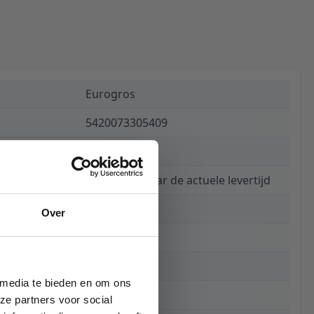
Eurogros
5420073305409
€ 1.699,00
Informeer naar de actuele levertijd
8254
Over
280 x 390 cm
390 cm
 media te bieden en om ons
280 cm
ze partners voor social