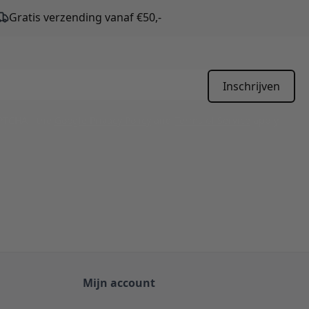
Gratis verzending vanaf €50,-
Inschrijven
APTCHA - the
Google Privacy Policy
and
Terms of Service
apply.
Mijn account