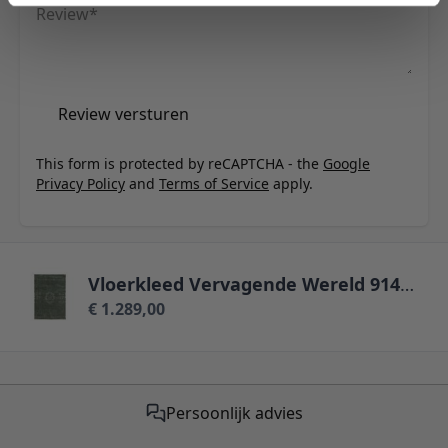
Review
Review versturen
This form is protected by reCAPTCHA - the
Google
Privacy Policy
and
Terms of Service
apply.
Vloerkleed Vervagende Wereld 9146 - 240 x 340 cm
€ 1.289,00
Gratis verzending vanaf €50,-
Persoonlijk advies