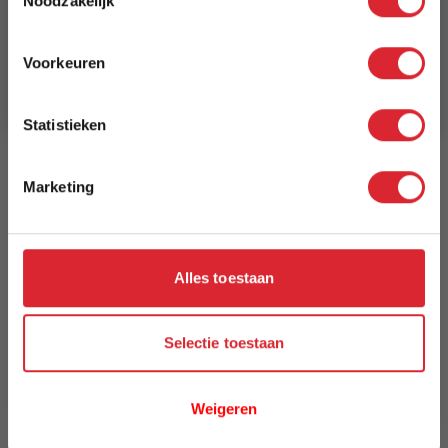
Noodzakelijk
340 cm
Schrijf je in en ontvang direct een kortingscode
E-mail
Breedte
Voorkeuren
240 cm
Aanmelden
Statistieken
Model
Vervagende Wereld
Marketing
Reviews
Alles toestaan
Schrijf uw eigen review
U plaatst een review over:
Vloerkleed Vervagende Wereld 9146 -
Selectie toestaan
240 x 340 cm
Uw naam
Weigeren
Samenvatting