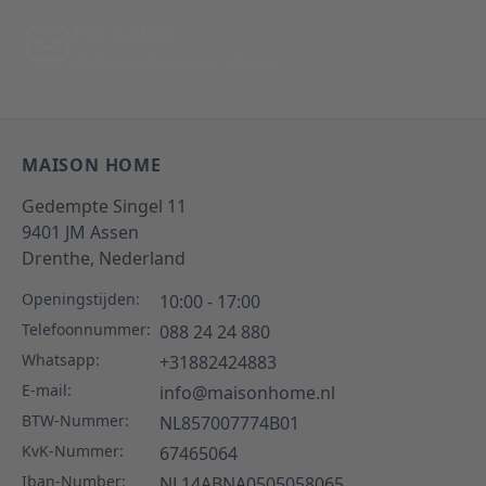
Per E-Mail
Antwoord binnen 24 uur
MAISON HOME
Gedempte Singel 11
9401 JM
Assen
Drenthe,
Nederland
Openingstijden:
10:00 - 17:00
Telefoonnummer:
088 24 24 880
Whatsapp:
+31882424883
E-mail:
info@maisonhome.nl
BTW-Nummer:
NL857007774B01
KvK-Nummer:
67465064
Iban-Number:
NL14ABNA0505058065