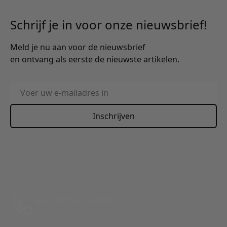
Schrijf je in voor onze nieuwsbrief!
Meld je nu aan voor de nieuwsbrief
en ontvang als eerste de nieuwste artikelen.
E-mailadres
Inschrijven
This form is protected by reCAPTCHA - the
Google Privacy
Policy
and
Terms of Service
apply.
Bel: 088 24 24 880
Tussen 10:00 - 17:00 uur