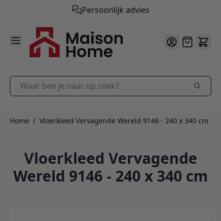
Gratis verzending vanaf €50,-
9.9
/10
Ga naar de inhoud
Offerte
Waar ben je naar op zoek?
Home
/
Vloerkleed Vervagende Wereld 9146 - 240 x 340 cm
Vloerkleed Vervagende
Wereld 9146 - 240 x 340 cm