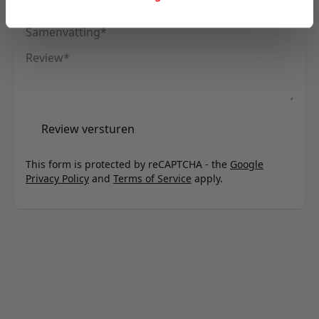
Uw naam
Samenvatting
Review
Review versturen
This form is protected by reCAPTCHA - the
Google
Privacy Policy
and
Terms of Service
apply.