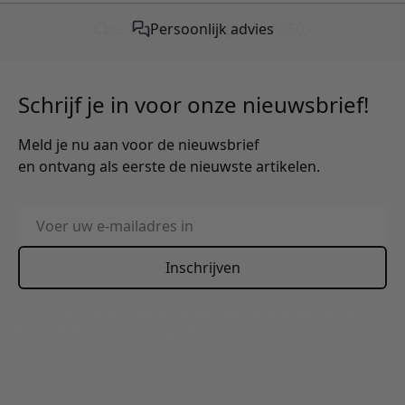
Gratis verzending vanaf €50,-
Schrijf je in voor onze nieuwsbrief!
Meld je nu aan voor de nieuwsbrief
en ontvang als eerste de nieuwste artikelen.
E-mailadres
Inschrijven
This form is protected by reCAPTCHA - the
Google Privacy
Policy
and
Terms of Service
apply.