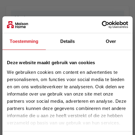
Merk
Eurogros
EAN
Toestemming
Details
Over
5414452967364
Prijs
Deze website maakt gebruik van cookies
€ 250,00
We gebruiken cookies om content en advertenties te
personaliseren, om functies voor social media te bieden
Levertijd
en om ons websiteverkeer te analyseren. Ook delen we
Informeer naar de actuele levertijd
informatie over uw gebruik van onze site met onze
partners voor social media, adverteren en analyse. Deze
Kleur
partners kunnen deze gegevens combineren met andere
6161
informatie die u aan ze heeft verstrekt of die ze hebben
verzameld op basis van uw gebruik van hun services.
Maat