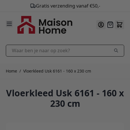
Gratis verzending vanaf €50,-
9.9
/10
Ga naar de inhoud
Offerte
Waar ben je naar op zoek?
Home
/
Vloerkleed Usk 6161 - 160 x 230 cm
Vloerkleed Usk 6161 - 160 x
230 cm