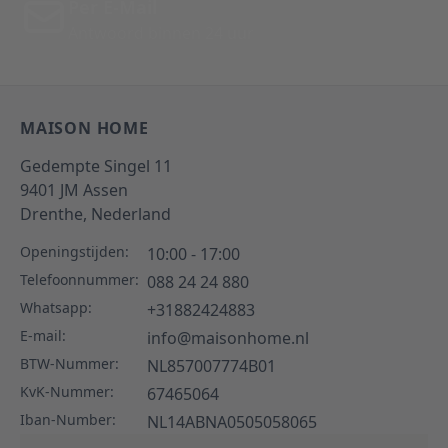
Per E-Mail
Antwoord binnen 24 uur
MAISON HOME
Gedempte Singel 11
9401 JM
Assen
Drenthe,
Nederland
Openingstijden:
10:00 - 17:00
Telefoonnummer:
088 24 24 880
Whatsapp:
+31882424883
E-mail:
info@maisonhome.nl
BTW-Nummer:
NL857007774B01
KvK-Nummer:
67465064
Iban-Number:
NL14ABNA0505058065