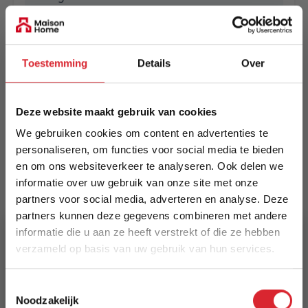
EAN
5414452003048
Toestemming
Details
Over
Prijs
€ 185,00
Deze website maakt gebruik van cookies
Levertijd
We gebruiken cookies om content en advertenties te
Informeer naar de actuele levertijd
personaliseren, om functies voor social media te bieden
en om ons websiteverkeer te analyseren. Ook delen we
informatie over uw gebruik van onze site met onze
Kleur
partners voor social media, adverteren en analyse. Deze
2131
partners kunnen deze gegevens combineren met andere
informatie die u aan ze heeft verstrekt of die ze hebben
Maat
verzameld op basis van uw gebruik van hun services.
133 x 195 cm
5% Korting
Lengte
Toestemmingsselectie
Noodzakelijk
195 cm