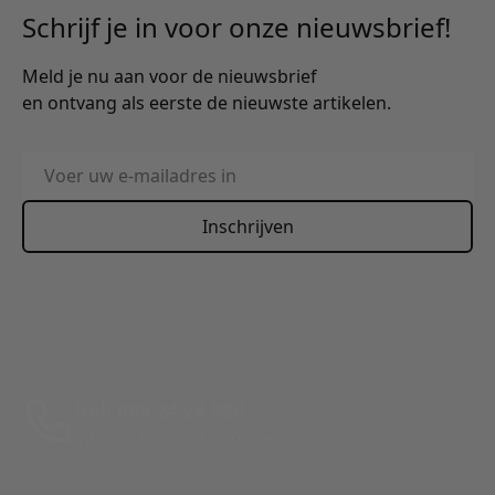
Schrijf je in voor onze nieuwsbrief!
Meld je nu aan voor de nieuwsbrief
en ontvang als eerste de nieuwste artikelen.
E-mailadres
Inschrijven
This form is protected by reCAPTCHA - the
Google Privacy
Policy
and
Terms of Service
apply.
Bel: 088 24 24 880
Tussen 10:00 - 17:00 uur