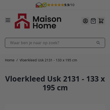
9.9
/10
Ga naar de inhoud
Offerte
Waar ben je naar op zoek?
Home
/
Vloerkleed Usk 2131 - 133 x 195 cm
Vloerkleed Usk 2131 - 133 x
195 cm