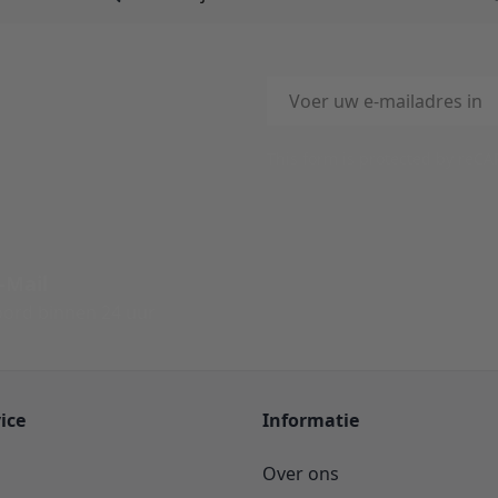
E-mailadres
This form is protected by reC
-Mail
ord binnen 24 uur
ice
Informatie
Over ons