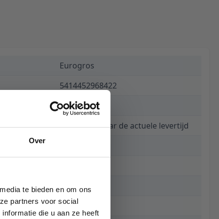
Eurogros
5414452968422
€ 569,00
Informeer naar de actuele levertijd
Over
7131
240 x 340 cm
340 cm
 media te bieden en om ons
ze partners voor social
240 cm
nformatie die u aan ze heeft