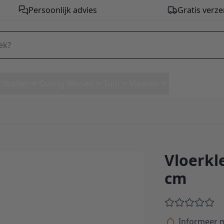
Persoonlijk advies
Gratis verze
Zitballen
Overig Wonen
Tuin
Vloeren
Vloerkl
 340 cm
cm
Informeer m