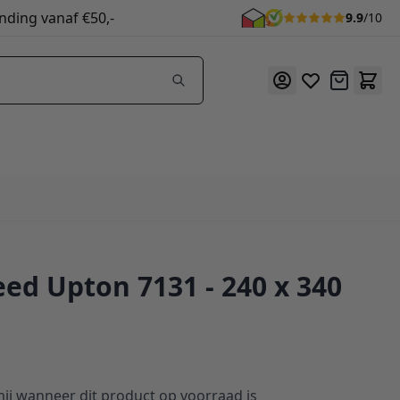
nding vanaf €50,-
9.9
/10
Offerte
eed Upton 7131 - 240 x 340
ij wanneer dit product op voorraad is