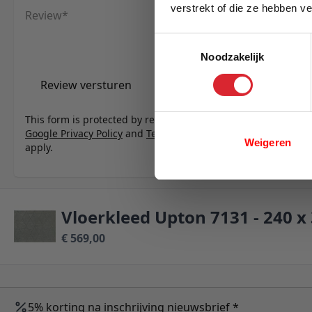
verstrekt of die ze hebben v
Review
E-mail
Toestemmingsselectie
Noodzakelijk
Review versturen
This form is protected by reCAPTCHA - the
Google Privacy Policy
and
Terms of Service
Weigeren
apply.
Vloerkleed Upton 7131 - 240 x
€ 569,00
5% korting na inschrijving nieuwsbrief *