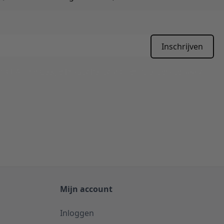
Inschrijven
APTCHA - the
Google Privacy Policy
and
Terms of Service
apply.
Mijn account
Inloggen