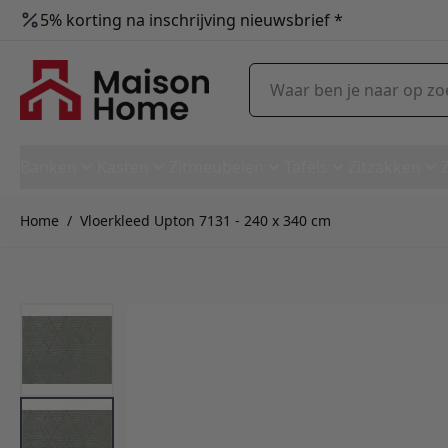
5% korting na inschrijving nieuwsbrief *
Ga naar de inhoud
Waar ben je naar op zoek?
Banken
Kasten
Zitmeubelen
Tafels
Zitzakken
Home
/
Vloerkleed Upton 7131 - 240 x 340 cm
Vloerkleed Upton 7131 - 240 x