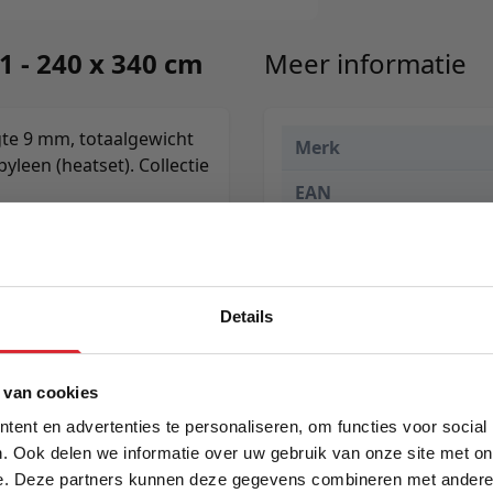
1 - 240 x 340 cm
Meer informatie
te 9 mm, totaalgewicht
Merk
leen (heatset). Collectie
EAN
Prijs
Levertijd
Details
Kleur
Maat
5% Korting
 van cookies
Lengte
ent en advertenties te personaliseren, om functies voor social
. Ook delen we informatie over uw gebruik van onze site met on
Breedte
e. Deze partners kunnen deze gegevens combineren met andere i
Schrijf je in en ontvang direct een kortingscode