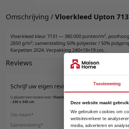
Omschrijving /
Vloerkleed Upton 713
Vloerkleed kleur 7131 — 380.000 punten/m², poolhoog
2650 g/m²; samenstelling 50% polyester / 50% polypropy
Karpetten 2024. Verpakking 240×19×19 cm.
Reviews
Toestemming
Schrijf uw eigen review
U plaatst een review over:
Vloerkleed Upton 7131
- 240 x 340 cm
Deze website maakt gebruik
We gebruiken cookies om cont
Uw naam
websiteverkeer te analyseren
Samenvatting
media, adverteren en analys