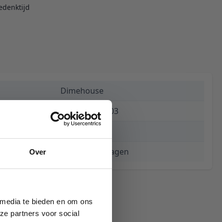
edenktijd
Dimehouse
8720239840803
€ 174,94
3 tot 5 werkdagen
Over
 media te bieden en om ons
ze partners voor social