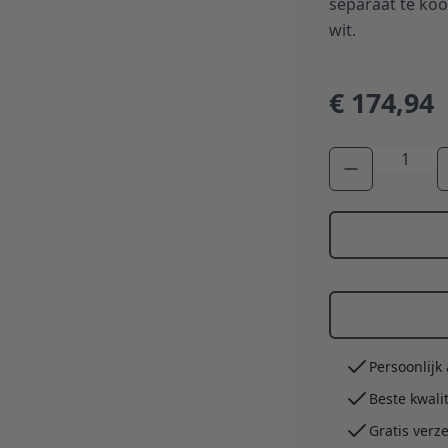
separaat te koop
wit.
€ 174,94
Aantal
Persoonlijk
Beste kwali
Gratis verz