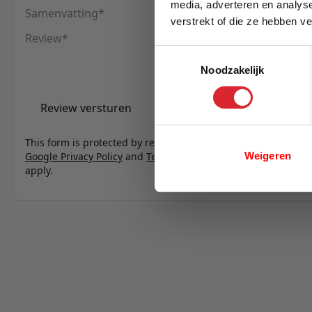
media, adverteren en analys
Samenvatting
verstrekt of die ze hebben v
Review
E-mail
Toestemmingsselectie
Noodzakelijk
Review versturen
This form is protected by reCAPTCHA - the
Weigeren
Google Privacy Policy
and
Terms of Service
apply.