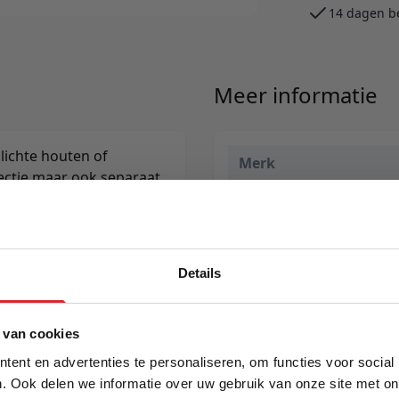
14 dagen b
Meer informatie
 lichte houten of
Merk
ectie maar ook separaat
zwart of wit.
EAN
Prijs
Levertijd
Details
5% Korting
 van cookies
ent en advertenties te personaliseren, om functies voor social
. Ook delen we informatie over uw gebruik van onze site met on