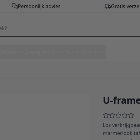
Persoonlijk advies
Gratis verze
Zitballen
Overig Wonen
Tuin
Vloeren
U-frame
Los verkrijgbaar
marmerlook taf