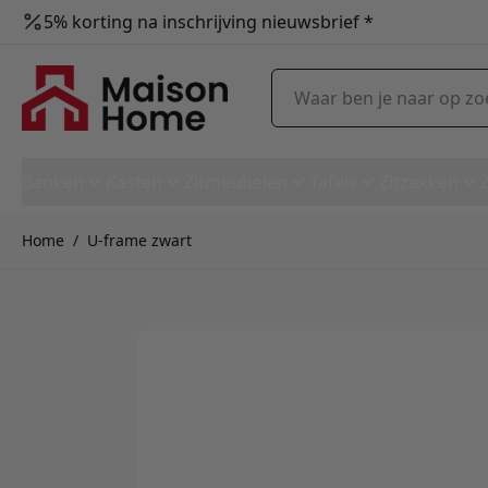
5% korting na inschrijving nieuwsbrief *
Ga naar de inhoud
Waar ben je naar op zoek?
Banken
Kasten
Zitmeubelen
Tafels
Zitzakken
Home
/
U-frame zwart
U-frame zwart