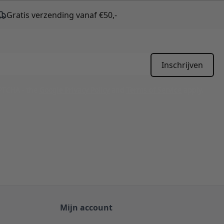
Gratis verzending vanaf €50,-
Inschrijven
APTCHA - the
Google Privacy Policy
and
Terms of Service
apply.
Mijn account