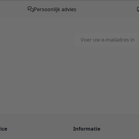
Persoonlijk advies
E-mailadres
This form is protected by reC
-Mail
ord binnen 24 uur
ice
Informatie