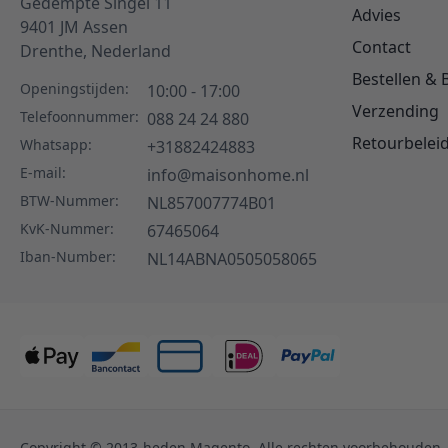
Gedempte Singel 11
Advies
9401 JM
Assen
Contact
Drenthe,
Nederland
Bestellen & 
Openingstijden:
10:00 - 17:00
Verzending
Telefoonnummer:
088 24 24 880
Retourbelei
Whatsapp:
+31882424883
E-mail:
info@maisonhome.nl
BTW-Nummer:
NL857007774B01
KvK-Nummer:
67465064
Iban-Number:
NL14ABNA0505058065
Copyright © 2013-heden Magento. Alle rechten voorbehouden.