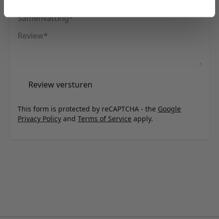
Samenvatting
Review
Review versturen
This form is protected by reCAPTCHA - the
Google
Privacy Policy
and
Terms of Service
apply.