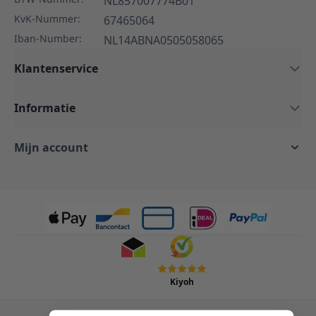
NL857007774B01
KvK-Nummer:
67465064
Iban-Number:
NL14ABNA0505058065
Klantenservice
Informatie
Mijn account
Kiyoh