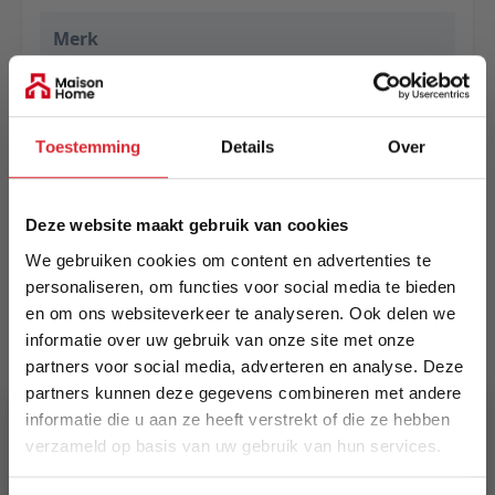
Merk
Eurogros
EAN
Toestemming
Details
Over
5414452922547
Prijs
Deze website maakt gebruik van cookies
€ 539,00
We gebruiken cookies om content en advertenties te
Levertijd
personaliseren, om functies voor social media te bieden
Informeer naar de actuele levertijd
en om ons websiteverkeer te analyseren. Ook delen we
informatie over uw gebruik van onze site met onze
partners voor social media, adverteren en analyse. Deze
Kleur
partners kunnen deze gegevens combineren met andere
6926
informatie die u aan ze heeft verstrekt of die ze hebben
verzameld op basis van uw gebruik van hun services.
Maat
200 x 290 cm