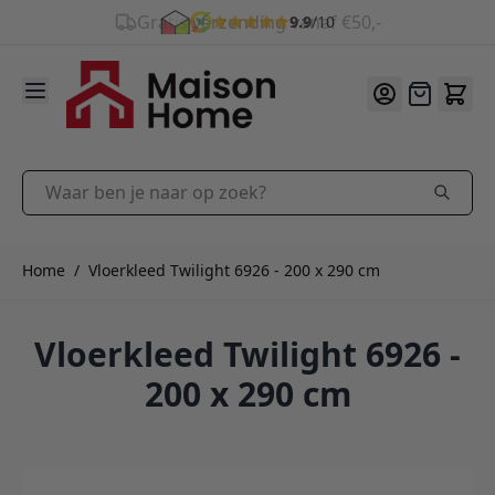
9.9
/10
Ga naar de inhoud
Offerte
Waar ben je naar op zoek?
Home
/
Vloerkleed Twilight 6926 - 200 x 290 cm
Vloerkleed Twilight 6926 -
200 x 290 cm