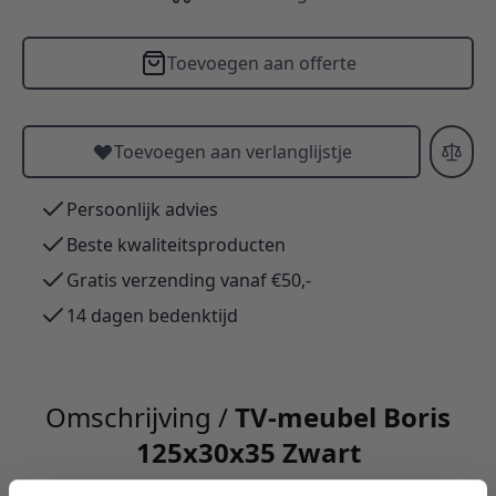
Toevoegen aan offerte
Toevoegen aan verlanglijstje
Persoonlijk advies
Beste kwaliteitsproducten
Gratis verzending vanaf €50,-
14 dagen bedenktijd
Omschrijving /
TV-meubel Boris
125x30x35 Zwart