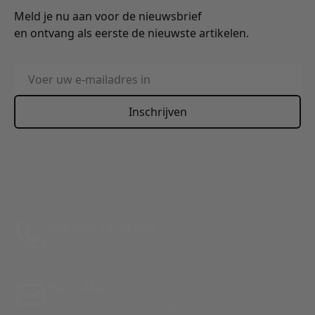
Meld je nu aan voor de nieuwsbrief
en ontvang als eerste de nieuwste artikelen.
E-mailadres
Inschrijven
This form is protected by reCAPTCHA - the
Google Privacy
Policy
and
Terms of Service
apply.
Bel: 088 24 24 880
Tussen 10:00 - 17:00 uur
Per E-Mail
Antwoord binnen 24 uur