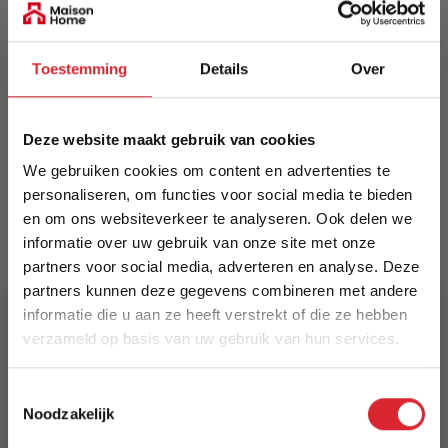
Zwevend tv-meubel Bernie — stijlvol, modern en
onderhoudsarm melamine, met twee open
Toestemming
Details
Over
vakken. Nederlands vervaardigd door The
Furnery. Wandmontage of staand mogelijk;
bevestigingsmateriaal en viltjes niet inbegrepen.
Deze website maakt gebruik van cookies
Gebruik pluggen/schroeven met minimaal
draagvermogen 100 kg.
We gebruiken cookies om content en advertenties te
personaliseren, om functies voor social media te bieden
Meer informatie
en om ons websiteverkeer te analyseren. Ook delen we
informatie over uw gebruik van onze site met onze
partners voor social media, adverteren en analyse. Deze
partners kunnen deze gegevens combineren met andere
Merk
informatie die u aan ze heeft verstrekt of die ze hebben
Dimehouse
verzameld op basis van uw gebruik van hun services.
EAN
5% Korting
Toestemmingsselectie
8720239843453
Noodzakelijk
Schrijf je in en ontvang direct een kortingscode
Prijs
E-mail