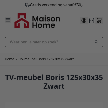
9.9
/10
Ga naar de inhoud
Offerte
Waar ben je naar op zoek?
Home
/
TV-meubel Boris 125x30x35 Zwart
TV-meubel Boris 125x30x35
Zwart