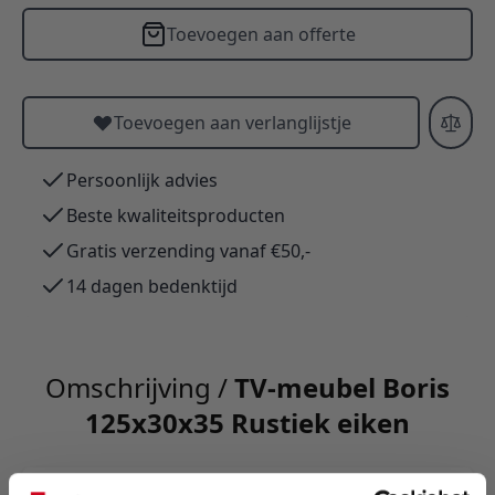
Toevoegen aan offerte
Toevoegen aan verlanglijstje
Persoonlijk advies
Beste kwaliteitsproducten
Gratis verzending vanaf €50,-
14 dagen bedenktijd
Omschrijving /
TV-meubel Boris
125x30x35 Rustiek eiken