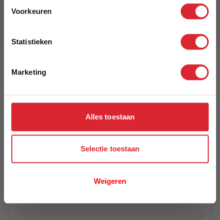
Voorkeuren
Aanmelden
Levertijd
3 tot 5 werkdagen
Statistieken
Reviews
Marketing
Schrijf uw eigen review
Alles toestaan
U plaatst een review over:
TV-meubel Boris 125x30x35 Rustiek
eiken
Selectie toestaan
Uw naam
Samenvatting
Weigeren
Review