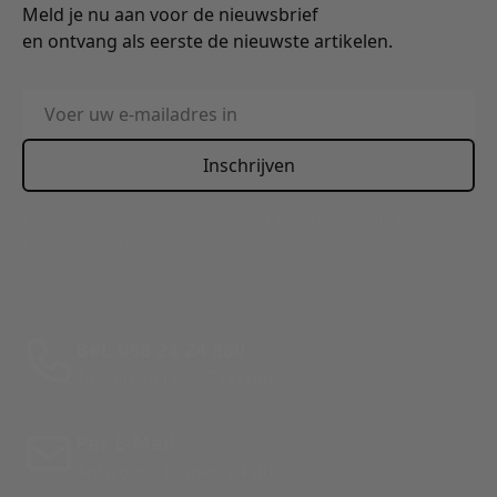
Meld je nu aan voor de nieuwsbrief
en ontvang als eerste de nieuwste artikelen.
E-mailadres
Inschrijven
This form is protected by reCAPTCHA - the
Google Privacy
Policy
and
Terms of Service
apply.
Bel: 088 24 24 880
Tussen 10:00 - 17:00 uur
Per E-Mail
Antwoord binnen 24 uur