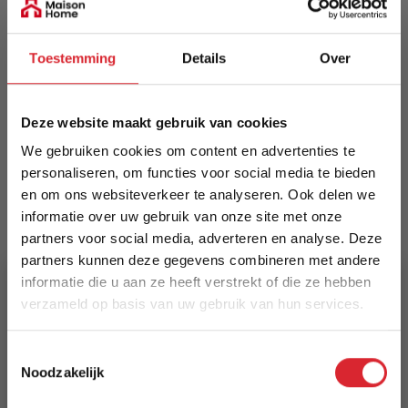
Zwevend tv-meubel "Bernie" — modern, stijlvol
en praktisch met twee open vakken. Gemaakt
van krasvast melamine, voor wandmontage of
Toestemming
Details
Over
staand gebruik. Nederlands vervaardigd door
The Furnery. Bevestigingsmateriaal niet
inbegrepen; gebruik pluggen met
Deze website maakt gebruik van cookies
draagvermogen ≥100 kg.
We gebruiken cookies om content en advertenties te
Meer informatie
personaliseren, om functies voor social media te bieden
en om ons websiteverkeer te analyseren. Ook delen we
informatie over uw gebruik van onze site met onze
partners voor social media, adverteren en analyse. Deze
Merk
partners kunnen deze gegevens combineren met andere
Dimehouse
informatie die u aan ze heeft verstrekt of die ze hebben
verzameld op basis van uw gebruik van hun services.
EAN
8720239843446
5% Korting
Toestemmingsselectie
Noodzakelijk
Prijs
Schrijf je in en ontvang direct een kortingscode
€ 212,44
E-mail