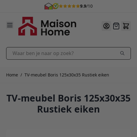
9.9
/10
Ga naar de inhoud
Offerte
Waar ben je naar op zoek?
Home
/
TV-meubel Boris 125x30x35 Rustiek eiken
TV-meubel Boris 125x30x35
Rustiek eiken