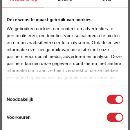
afnemen met lichtvochtige doek, geen chemische
reinigers.
Meer informatie
Deze website maakt gebruik van cookies
We gebruiken cookies om content en advertenties te
personaliseren, om functies voor social media te bieden
en om ons websiteverkeer te analyseren. Ook delen we
Merk
informatie over uw gebruik van onze site met onze
Dimehouse
partners voor social media, adverteren en analyse. Deze
partners kunnen deze gegevens combineren met andere
EAN
informatie die u aan ze heeft verstrekt of die ze hebben
8720239836509
verzameld op basis van uw gebruik van hun services.
Prijs
5% Korting
Toestemmingsselectie
€ 119,94
Noodzakelijk
Schrijf je in en ontvang direct een kortingscode
Levertijd
E-mail
3 tot 5 werkdagen
Voorkeuren
Aanmelden