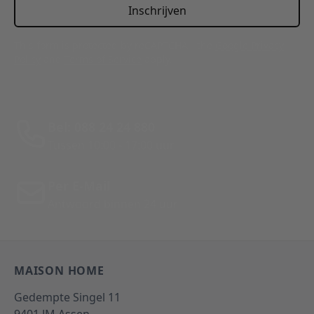
Inschrijven
This form is protected by reCAPTCHA - the
Google Privacy
Policy
and
Terms of Service
apply.
Bel: 088 24 24 880
Tussen 10:00 - 17:00 uur
Per E-Mail
Antwoord binnen 24 uur
MAISON HOME
Gedempte Singel 11
9401 JM
Assen