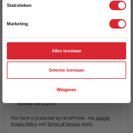
Reviews
Statistieken
Marketing
Schrijf uw eigen review
U plaatst een review over:
Tuinstoel Breda
Alles toestaan
Uw naam
Samenvatting
Selectie toestaan
Review
Weigeren
Review versturen
This form is protected by reCAPTCHA - the
Google
Privacy Policy
and
Terms of Service
apply.