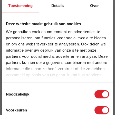
rug op antraciet metalen frame. Sneldrogend;
Toestemming
Details
Over
afnemen met lichtvochtige doek, geen chemische
middelen. Optioneel: stoelkussen voor extra
comfort.
Deze website maakt gebruik van cookies
Meer informatie
We gebruiken cookies om content en advertenties te
personaliseren, om functies voor social media te bieden
en om ons websiteverkeer te analyseren. Ook delen we
informatie over uw gebruik van onze site met onze
Merk
partners voor social media, adverteren en analyse. Deze
Dimehouse
partners kunnen deze gegevens combineren met andere
informatie die u aan ze heeft verstrekt of die ze hebben
EAN
verzameld op basis van uw gebruik van hun services.
8720239836592
5% Korting
Toestemmingsselectie
Prijs
Noodzakelijk
€ 59,94
Schrijf je in en ontvang direct een kortingscode
E-mail
Levertijd
Voorkeuren
Aanmelden