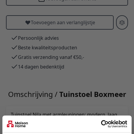
Toevoegen aan verlanglijstje
Persoonlijk advies
Beste kwaliteitsproducten
Gratis verzending vanaf €50,-
14 dagen bedenktijd
Omschrijving /
Tuinstoel Boxmeer
Tuinstoel Nila met armleuningen: modern, laag
en compact—perfect als extra zit bij een
salontafel. Bruine gevlochten polyester zitting en