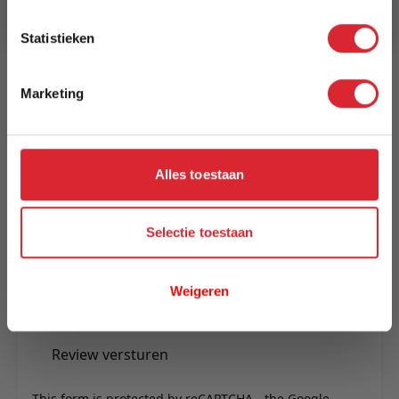
3 tot 5 werkdagen
Statistieken
Reviews
Marketing
Schrijf uw eigen review
U plaatst een review over:
Tuinstoel Boxmeer
Alles toestaan
Uw naam
Samenvatting
Selectie toestaan
Review
Weigeren
Review versturen
This form is protected by reCAPTCHA - the
Google