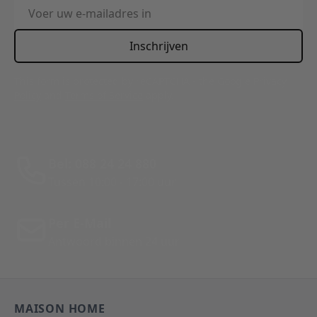
E-mailadres
Inschrijven
This form is protected by reCAPTCHA - the
Google Privacy
Policy
and
Terms of Service
apply.
Bel: 088 24 24 880
Tussen 10:00 - 17:00 uur
Per E-Mail
Antwoord binnen 24 uur
MAISON HOME