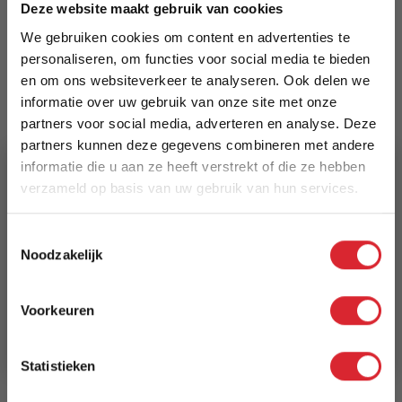
Deze website maakt gebruik van cookies
Merk
We gebruiken cookies om content en advertenties te
Dimehouse
personaliseren, om functies voor social media te bieden
en om ons websiteverkeer te analyseren. Ook delen we
EAN
informatie over uw gebruik van onze site met onze
8720239809091
partners voor social media, adverteren en analyse. Deze
partners kunnen deze gegevens combineren met andere
informatie die u aan ze heeft verstrekt of die ze hebben
Prijs
verzameld op basis van uw gebruik van hun services.
€ 81,19
5% Korting
Levertijd
Toestemmingsselectie
Noodzakelijk
3 tot 5 werkdagen
Schrijf je in en ontvang direct een kortingscode
E-mail
Reviews
Voorkeuren
Aanmelden
Statistieken
Schrijf uw eigen review