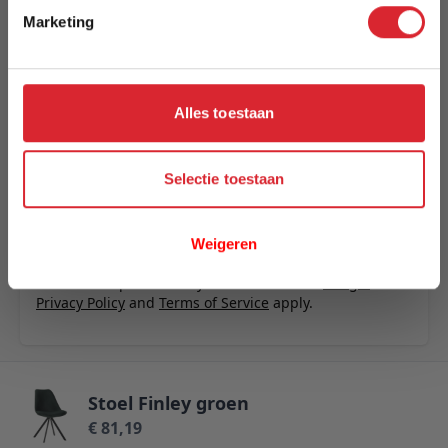
U plaatst een review over:
Stoel Finley groen
Marketing
Uw naam
Samenvatting
Alles toestaan
Review
Selectie toestaan
Review versturen
Weigeren
This form is protected by reCAPTCHA - the
Google
Privacy Policy
and
Terms of Service
apply.
Stoel Finley groen
€ 81,19