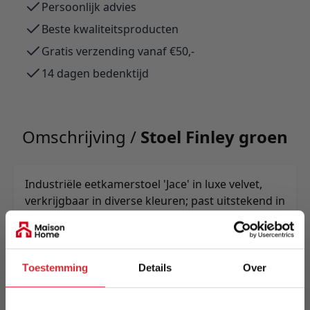
Persoonlijk advies
Beste kwaliteitsproducten
Gratis verzending vanaf €50,-
14 dagen bedenktijd
Omschrijving /
Stoel Finley groen
Industriële eetkamerstoel 'Jace' in luxe velvet,
verkrijgbaar in diverse kleuren; past uitstekend in
industriële interieurs. Zwart gepoedercoat stalen
frame met vloerdoppen beschermt vloeren.
Kleurtinten kunnen door lichtinval variëren.
Toestemming
Details
Over
Meer informatie