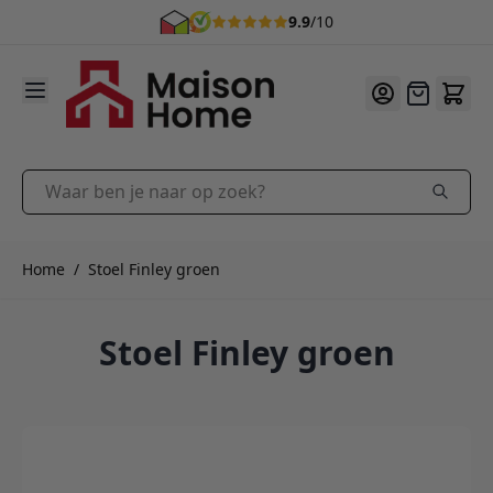
9.9
/10
Ga naar de inhoud
Offerte
Waar ben je naar op zoek?
Home
/
Stoel Finley groen
Stoel Finley groen