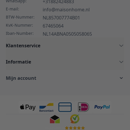
Whatsapp:
+31882424883
E-mail:
info@maisonhome.nl
BTW-Nummer:
NL857007774B01
KvK-Nummer:
67465064
Iban-Number:
NL14ABNA0505058065
Klantenservice
Informatie
Mijn account