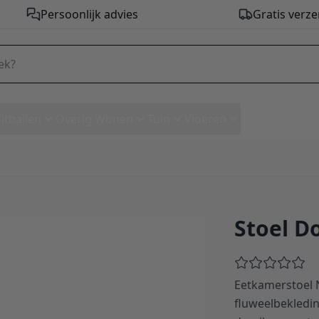
Persoonlijk advies
Gratis verze
Zitballen
Overig Wonen
Tuin
Vloeren
Stoel D
Eetkamerstoel 
fluweelbekledi