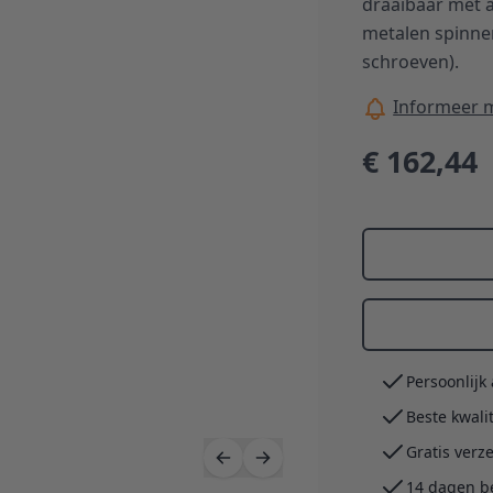
draaibaar met 
metalen spinne
schroeven).
Informeer m
€ 162,44
Persoonlijk
Beste kwali
Gratis verz
14 dagen b