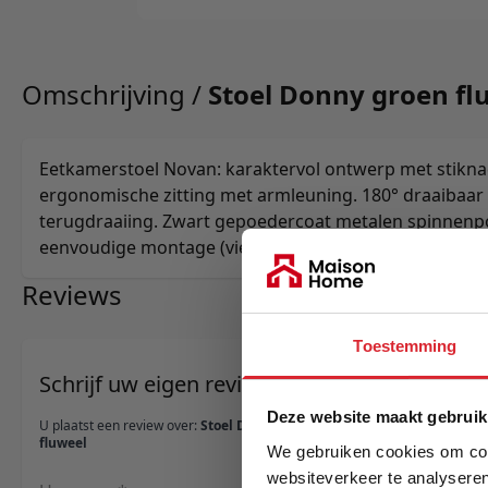
Omschrijving /
Stoel Donny groen fl
Eetkamerstoel Novan: karaktervol ontwerp met stikna
ergonomische zitting met armleuning. 180° draaibaa
terugdraaiing. Zwart gepoedercoat metalen spinnenp
eenvoudige montage (vier schroeven).
Reviews
Toestemming
Schrijf uw eigen review
Deze website maakt gebruik
U plaatst een review over:
Stoel Donny groen
fluweel
We gebruiken cookies om cont
websiteverkeer te analyseren