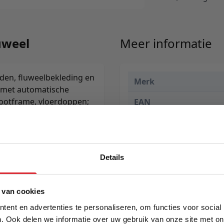
uweel
Meer informatie
den, fluweelbekleding en
Merk
r met automatische
ootframe, vloerdoppen;
EAN
Prijs
Levertijd
Details
5% Korting
 van cookies
ent en advertenties te personaliseren, om functies voor social
. Ook delen we informatie over uw gebruik van onze site met on