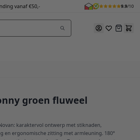
nding vanaf €50,-
9.9
/10
Offerte
onny groen fluweel
Novan: karaktervol ontwerp met stiknaden,
ng en ergonomische zitting met armleuning. 180°