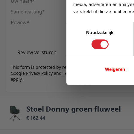
Uw naam
media, adverteren en analys
Samenvatting
verstrekt of die ze hebben v
E-mail
Review
Toestemmingsselectie
Noodzakelijk
Review versturen
This form is protected by reCAPTCHA - the
Weigeren
Google Privacy Policy
and
Terms of Service
apply.
Stoel Donny groen fluweel
€ 162,44