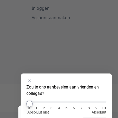
Inloggen
Account aanmaken
Selecteer
Zou je ons aanbevelen aan vrienden en 
een
collega's?
optie
van
Kiyoh
0
0
1
2
3
4
5
6
7
8
9
10
tot
Absoluut niet
Absoluut
Hi! Ik ben Luna, jouw virtuele assistent!
10