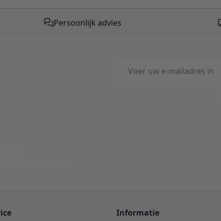
Persoonlijk advies
E-mailadres
This form is protected by reC
-Mail
ord binnen 24 uur
ice
Informatie