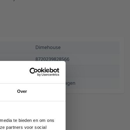
Dimehouse
8720239828566
€ 162,44
3 tot 5 werkdagen
Over
 media te bieden en om ons
ze partners voor social