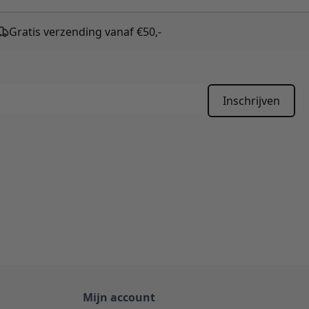
Gratis verzending vanaf €50,-
Inschrijven
APTCHA - the
Google Privacy Policy
and
Terms of Service
apply.
Mijn account