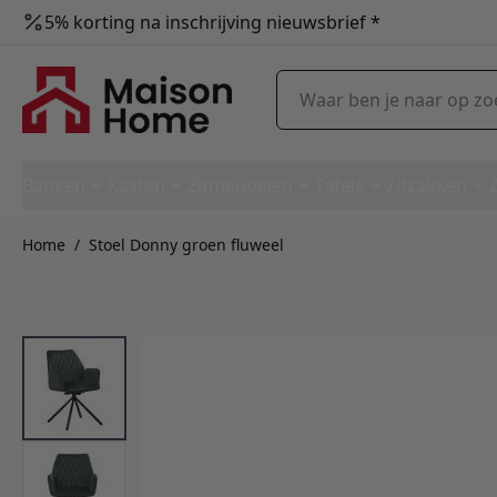
5% korting na inschrijving nieuwsbrief *
Ga naar de inhoud
Waar ben je naar op zoek?
Banken
Kasten
Zitmeubelen
Tafels
Zitzakken
Home
/
Stoel Donny groen fluweel
Stoel Donny groen fluweel