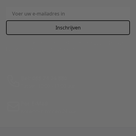
E-mailadres
Inschrijven
This form is protected by reCAPTCHA - the
Google Privacy
Policy
and
Terms of Service
apply.
Bel: 088 24 24 880
Tussen 10:00 - 17:00 uur
Per E-Mail
Antwoord binnen 24 uur