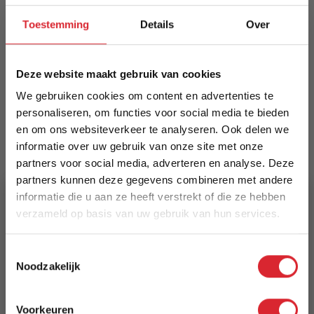
zwart gepoedercoat stalen frame. Duurzaam,
kleurvast en onderhoudsarm; vloerdoppen en
Toestemming
Details
Over
viltjes inbegrepen. Vintage loft-uitstraling,
eenvoudige montage (±6 minuten). Verkrijgbaar
in bruin, cognac, taupe en antraciet.
Deze website maakt gebruik van cookies
We gebruiken cookies om content en advertenties te
Meer informatie
personaliseren, om functies voor social media te bieden
en om ons websiteverkeer te analyseren. Ook delen we
informatie over uw gebruik van onze site met onze
Merk
partners voor social media, adverteren en analyse. Deze
Dimehouse
partners kunnen deze gegevens combineren met andere
informatie die u aan ze heeft verstrekt of die ze hebben
EAN
verzameld op basis van uw gebruik van hun services.
8720239820058
5% Korting
Toestemmingsselectie
Prijs
Noodzakelijk
Schrijf je in en ontvang direct een kortingscode
€ 112,44
E-mail
Voorkeuren