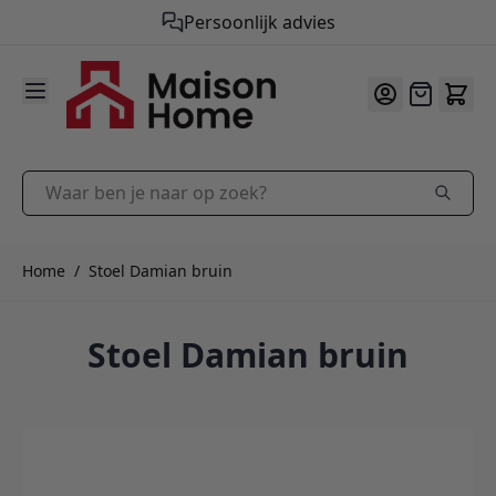
Persoonlijk advies
9.9
/10
Ga naar de inhoud
Offerte
Waar ben je naar op zoek?
Home
/
Stoel Damian bruin
Stoel Damian bruin