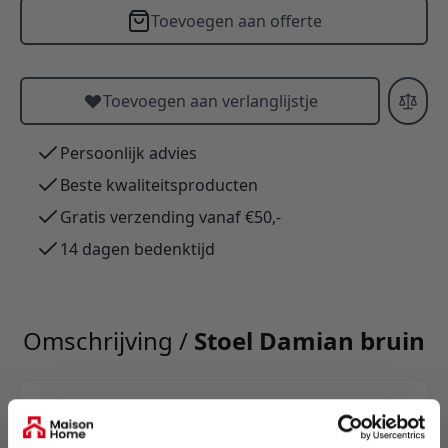
Toevoegen aan offerte
Toevoegen aan verlanglijstje
Persoonlijk advies
Beste kwaliteitsproducten
Gratis verzending vanaf €50,-
14 dagen bedenktijd
Omschrijving /
Stoel Damian bruin
Industriële eetkamerstoel Dean bruin:
microvezelzitting met klassiek ruitpatroon op