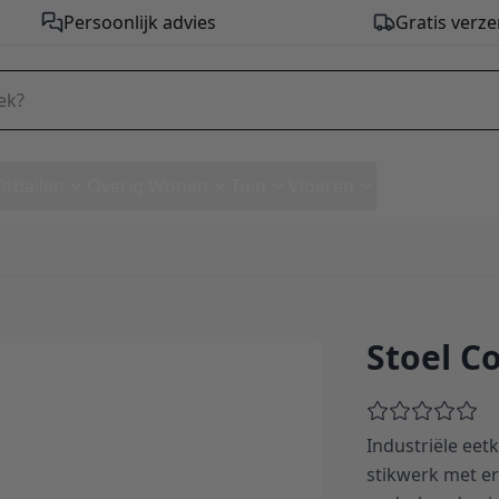
Persoonlijk advies
Gratis verze
Zitballen
Overig Wonen
Tuin
Vloeren
Stoel C
Industriële eet
stikwerk met e