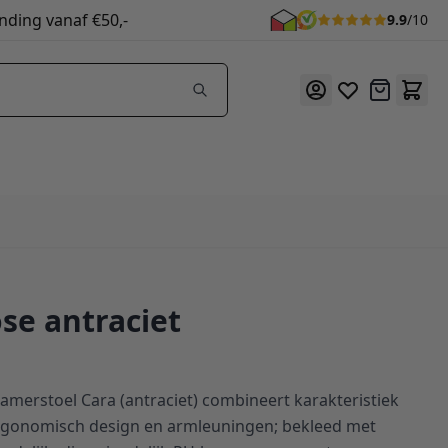
nding vanaf €50,-
9.9
/10
Offerte
ose antraciet
kamerstoel Cara (antraciet) combineert karakteristiek
rgonomisch design en armleuningen; bekleed met