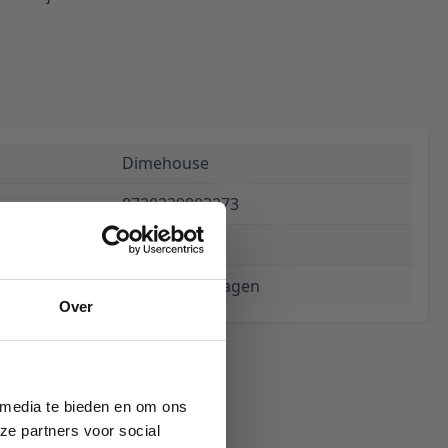
Dimehouse
8720239803273
€ 124,94
3 tot 5 werkdagen
Over
 media te bieden en om ons
ze partners voor social