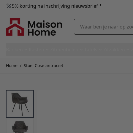
5% korting na inschrijving nieuwsbrief *
Ga naar de inhoud
Waar ben je naar op zoek?
Banken
Kasten
Zitmeubelen
Tafels
Zitzakken
Home
/
Stoel Cose antraciet
Stoel Cose antraciet