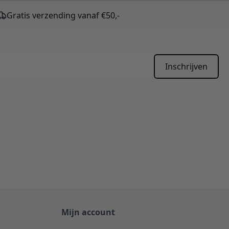
Gratis verzending vanaf €50,-
Inschrijven
APTCHA - the
Google Privacy Policy
and
Terms of Service
apply.
Mijn account