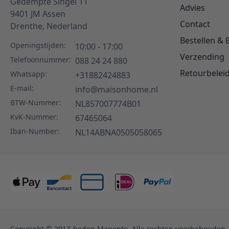
Gedempte Singel 11
Advies
9401 JM
Assen
Contact
Drenthe,
Nederland
Bestellen & 
Openingstijden:
10:00 - 17:00
Verzending
Telefoonnummer:
088 24 24 880
Retourbelei
Whatsapp:
+31882424883
E-mail:
info@maisonhome.nl
BTW-Nummer:
NL857007774B01
KvK-Nummer:
67465064
Iban-Number:
NL14ABNA0505058065
Copyright © 2013-heden Magento. Alle rechten voorbehouden.