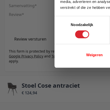
media, adverteren en analys
Samenvatting
verstrekt of die ze hebben v
E-mail
Review
Toestemmingsselectie
Noodzakelijk
Review versturen
This form is protected by reCAPTCHA - the
Weigeren
Google Privacy Policy
and
Terms of Service
apply.
Stoel Cose antraciet
€ 124,94