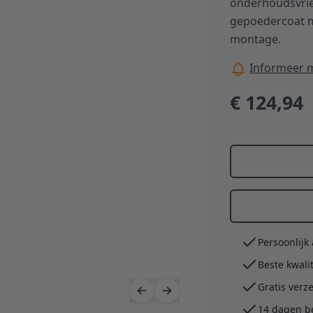
onderhoudsvrien
gepoedercoat m
montage.
Informeer m
€ 124,94
Persoonlijk
Beste kwali
Gratis verz
14 dagen b