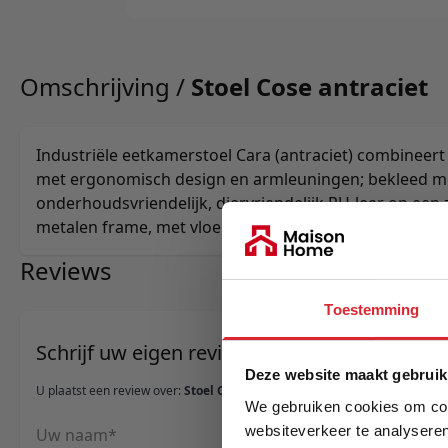
Omschrijving /
Stoel Cose antraciet
Industriële eetkamerstoel Cara (antraciet) combineert 
met ergonomisch design en armleuningen; bekleed m
onderhoudsvriendelijk, diervriendelijk PU‑leer op ee
metalen frame, met vloerdoppen en eenvoudige mont
Reviews
Toestemming
Schrijf uw eigen review
Deze website maakt gebruik
U plaatst een review over:
Stoel Cose antraciet
We gebruiken cookies om cont
websiteverkeer te analyseren
Uw naam