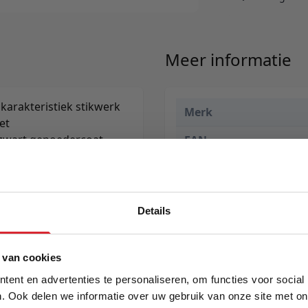
Meer informatie
karakteristiek stikwerk
Merk
et
n zwart gepoedercoat
EAN
age.
Prijs
Levertijd
Details
5% Korting
 van cookies
ent en advertenties te personaliseren, om functies voor social
. Ook delen we informatie over uw gebruik van onze site met on