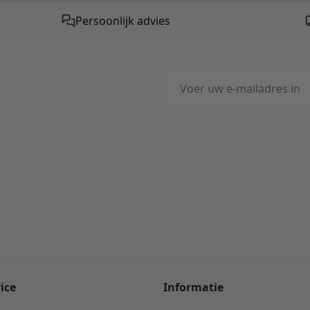
Persoonlijk advies
E-mailadres
This form is protected by reC
-Mail
ord binnen 24 uur
ice
Informatie