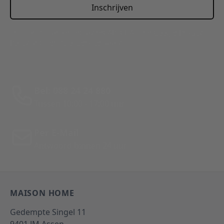
Inschrijven
This form is protected by reCAPTCHA - the
Google Privacy
Policy
and
Terms of Service
apply.
Bel: 088 24 24 880
Tussen 10:00 - 17:00 uur
Per E-Mail
Antwoord binnen 24 uur
MAISON HOME
Gedempte Singel 11
9401 JM
Assen