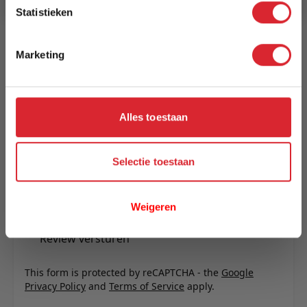
Reviews
Statistieken
Marketing
Schrijf uw eigen review
U plaatst een review over:
Stoel Cannes taupe
Alles toestaan
Uw naam
Samenvatting
Selectie toestaan
Review
Weigeren
Review versturen
This form is protected by reCAPTCHA - the
Google
Privacy Policy
and
Terms of Service
apply.