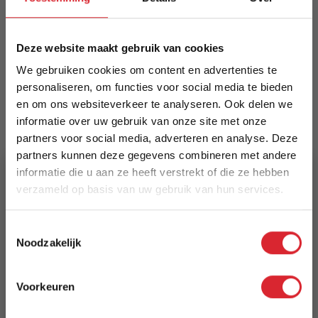
interieurstijlen. Verkrijgbaar in meerdere kleuren
voor persoonlijke combinaties.
Meer informatie
Deze website maakt gebruik van cookies
We gebruiken cookies om content en advertenties te
personaliseren, om functies voor social media te bieden
en om ons websiteverkeer te analyseren. Ook delen we
Merk
informatie over uw gebruik van onze site met onze
Dimehouse
partners voor social media, adverteren en analyse. Deze
partners kunnen deze gegevens combineren met andere
EAN
informatie die u aan ze heeft verstrekt of die ze hebben
8720239841220
verzameld op basis van uw gebruik van hun services.
Prijs
5% Korting
Toestemmingsselectie
€ 99,94
Noodzakelijk
Schrijf je in en ontvang direct een kortingscode
Levertijd
E-mail
3 tot 5 werkdagen
Voorkeuren
Aanmelden