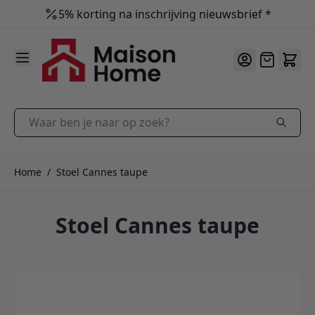
5% korting na inschrijving nieuwsbrief *
9.9
/10
Ga naar de inhoud
Offerte
Waar ben je naar op zoek?
Home
/
Stoel Cannes taupe
Stoel Cannes taupe