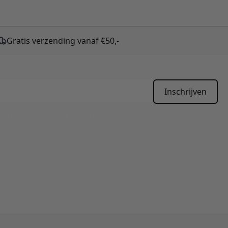
Gratis verzending vanaf €50,-
Inschrijven
APTCHA - the
Google Privacy Policy
and
Terms of Service
apply.