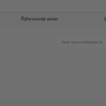
Persoonlijk advies
E-mailadres
This form is protected by reC
-Mail
ord binnen 24 uur