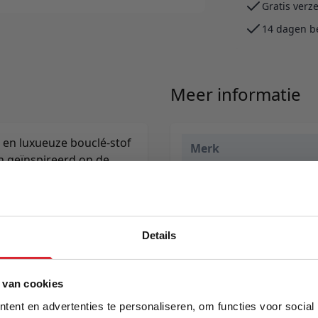
Gratis verz
14 dagen b
Meer informatie
 en luxueuze bouclé-stof
Merk
h geïnspireerd op de
g. Verkrijgbaar in
EAN
Prijs
Levertijd
Details
5% Korting
 van cookies
ent en advertenties te personaliseren, om functies voor social