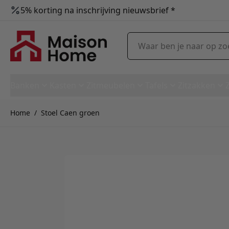
5% korting na inschrijving nieuwsbrief *
Ga naar de inhoud
Waar ben je naar op zoek?
Banken
Kasten
Zitmeubelen
Tafels
Zitzakken
Home
/
Stoel Caen groen
Stoel Caen groen