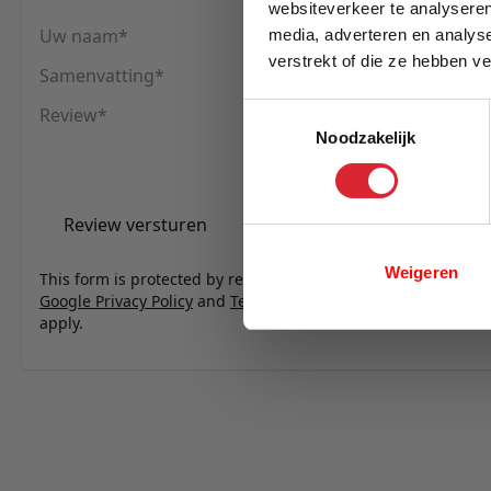
websiteverkeer te analyseren
Uw naam
media, adverteren en analys
verstrekt of die ze hebben v
Samenvatting
E-mail
Review
Toestemmingsselectie
Noodzakelijk
Review versturen
Weigeren
This form is protected by reCAPTCHA - the
Google Privacy Policy
and
Terms of Service
apply.