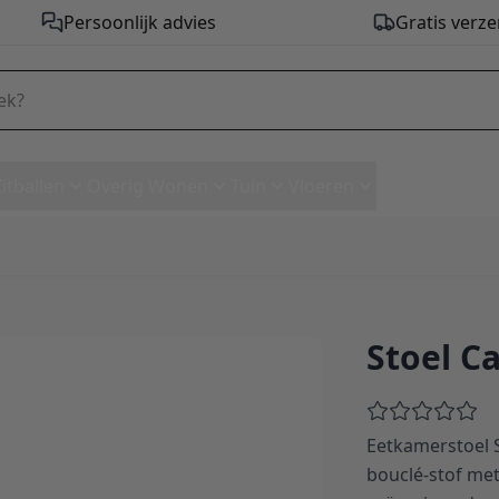
Persoonlijk advies
Gratis verze
Zitballen
Overig Wonen
Tuin
Vloeren
Stoel C
Eetkamerstoel 
bouclé-stof me