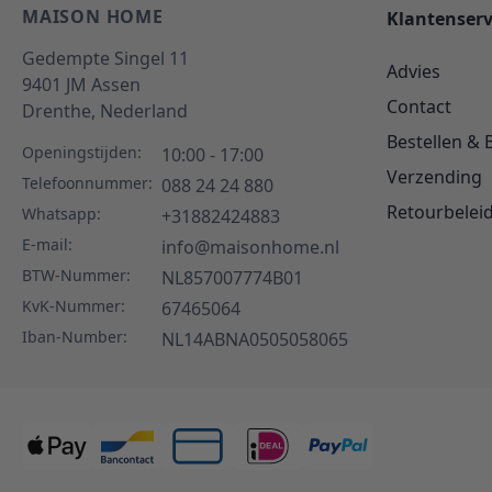
MAISON HOME
Klantenserv
Gedempte Singel 11
Advies
9401 JM
Assen
Contact
Drenthe,
Nederland
Bestellen & 
Openingstijden:
10:00 - 17:00
Verzending
Telefoonnummer:
088 24 24 880
Retourbelei
Whatsapp:
+31882424883
E-mail:
info@maisonhome.nl
BTW-Nummer:
NL857007774B01
KvK-Nummer:
67465064
Iban-Number:
NL14ABNA0505058065