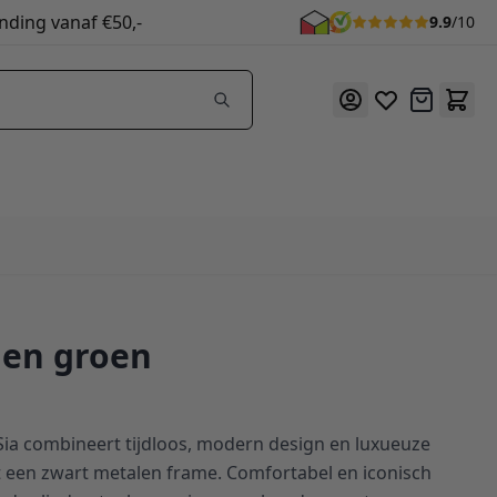
nding vanaf €50,-
9.9
/10
Offerte
aen groen
Sia combineert tijdloos, modern design en luxueuze
t een zwart metalen frame. Comfortabel en iconisch