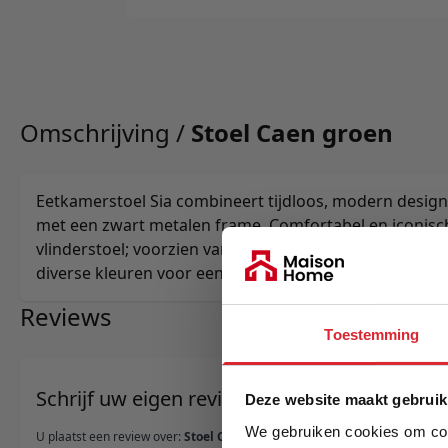
Omschrijving /
Stoel Caen groen
Eetkamerstoel Sia combineert tijdloos, modern design
met een zwart metalen frame. Comfortabel en iconisc
vlinderstoel; voorzien van vloerdoppen ter beschermin
diverse kleuren voor een stijlvolle, warme uitstraling.
Reviews
Toestemming
Schrijf uw eigen review
Deze website maakt gebruik
We gebruiken cookies om cont
U plaatst een review over:
Stoel Caen groen