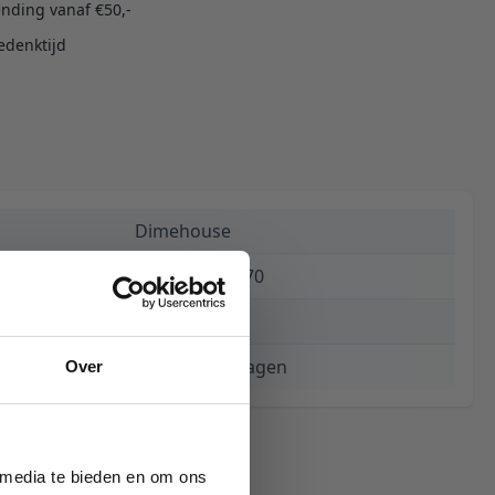
ending vanaf €50,-
edenktijd
Dimehouse
8720239841770
€ 87,44
3 tot 5 werkdagen
Over
 media te bieden en om ons