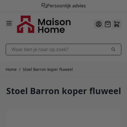
Persoonlijk advies
9.9
/10
Ga naar de inhoud
Offerte
Waar ben je naar op zoek?
Home
/
Stoel Barron koper fluweel
Stoel Barron koper fluweel