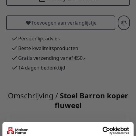
Toevoegen aan verlanglijstje
Persoonlijk advies
Beste kwaliteitsproducten
Gratis verzending vanaf €50,-
14 dagen bedenktijd
Omschrijving /
Stoel Barron koper
fluweel
Industriële eetkamerstoel Beau: fluwelen zitting,
zwart gepoedercoat stalen frame,