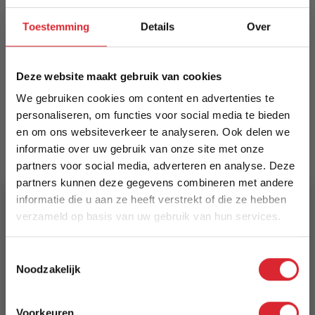
onderscheidend patroon. Chic en robuust.
Verkrijgbaar in diverse kleuren. Inclusief
Toestemming
Details
Over
vloerdoppen en viltjes. Montage ca. 10 minuten.
Let op: kuip kan klein zijn voor lange/grote
personen.
Deze website maakt gebruik van cookies
We gebruiken cookies om content en advertenties te
Meer informatie
personaliseren, om functies voor social media te bieden
en om ons websiteverkeer te analyseren. Ook delen we
informatie over uw gebruik van onze site met onze
Merk
partners voor social media, adverteren en analyse. Deze
Dimehouse
partners kunnen deze gegevens combineren met andere
informatie die u aan ze heeft verstrekt of die ze hebben
EAN
verzameld op basis van uw gebruik van hun services.
8720239818277
5% Korting
Toestemmingsselectie
Prijs
Noodzakelijk
Schrijf je in en ontvang direct een kortingscode
€ 99,94
E-mail
Voorkeuren