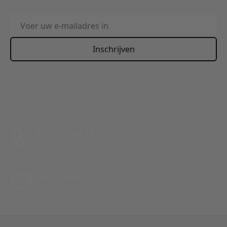
E-mailadres
Inschrijven
This form is protected by reCAPTCHA - the
Google Privacy
Policy
and
Terms of Service
apply.
Bel: 088 24 24 880
Tussen 10:00 - 17:00 uur
Per E-Mail
Antwoord binnen 24 uur