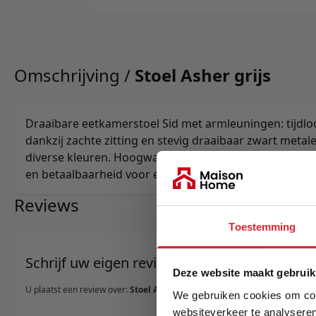
Omschrijving /
Stoel Asher grijs
Draaibare eetkamerstoel Sid met armleuningen: tijdloo
dankzij zachte zitting en stevig draaibaar zwart metal
diverse kleuren. Hoogwaardige afwerking van merk C
en betaalbaarheid voor elk interieur.
Reviews
Toestemming
Schrijf uw eigen review
Deze website maakt gebruik
U plaatst een review over:
Stoel Asher grijs
We gebruiken cookies om cont
websiteverkeer te analyseren