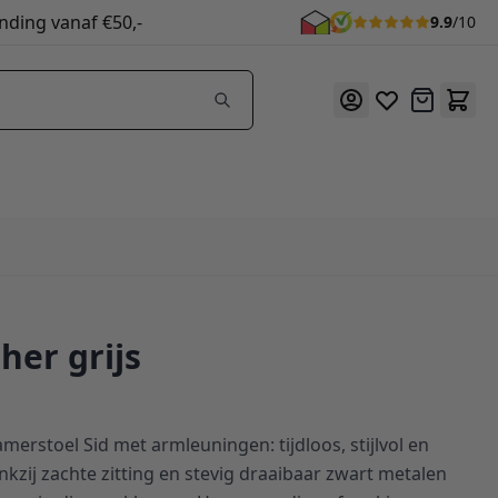
nding vanaf €50,-
9.9
/10
Offerte
her grijs
merstoel Sid met armleuningen: tijdloos, stijlvol en
kzij zachte zitting en stevig draaibaar zwart metalen