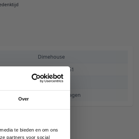
edenktijd
Dimehouse
8720239842951
€ 162,44
3 tot 5 werkdagen
Over
 media te bieden en om ons
ze partners voor social