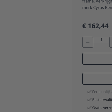
frame. Verkrijg
merk Cyrus Bens
€ 162,44
Aantal
Persoonlijk
Beste kwali
Gratis verz