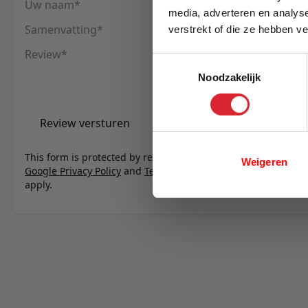
Uw naam
media, adverteren en analys
Samenvatting
verstrekt of die ze hebben v
E-mail
Review
Toestemmingsselectie
Noodzakelijk
Review versturen
This form is protected by reCAPTCHA - the
Weigeren
Google Privacy Policy
and
Terms of Service
apply.