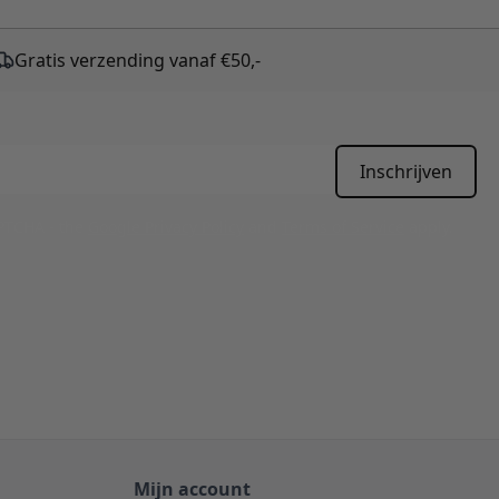
Gratis verzending vanaf €50,-
Inschrijven
APTCHA - the
Google Privacy Policy
and
Terms of Service
apply.
Mijn account