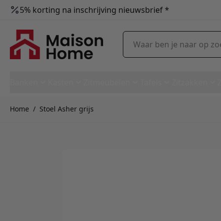
5% korting na inschrijving nieuwsbrief *
Ga naar de inhoud
Waar ben je naar op zoek?
Banken
Kasten
Zitmeubelen
Tafels
Zitzakken
Home
/
Stoel Asher grijs
Stoel Asher grijs