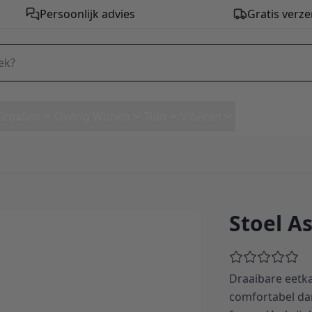
Persoonlijk advies
Gratis verze
Zitballen
Overig Wonen
Tuin
Vloeren
Stoel As
Draaibare eetka
comfortabel dan