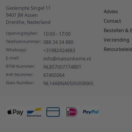
Gedempte Singel 11
Advies
9401 JM
Assen
Contact
Drenthe,
Nederland
Bestellen & 
Openingstijden:
10:00 - 17:00
Verzending
Telefoonnummer:
088 24 24 880
Retourbelei
Whatsapp:
+31882424883
E-mail:
info@maisonhome.nl
BTW-Nummer:
NL857007774B01
KvK-Nummer:
67465064
Iban-Number:
NL14ABNA0505058065