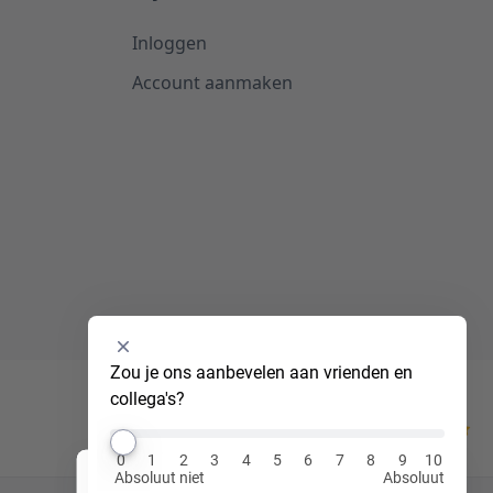
Inloggen
Account aanmaken
Selecteer
Zou je ons aanbevelen aan vrienden en 
een
collega's?
optie
van
Kiyoh
0
0
1
2
3
4
5
6
7
8
9
10
tot
Absoluut niet
Absoluut
Hi! Ik ben Luna, jouw virtuele assistent!