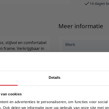
14 dagen b
Meer informatie
s, stijlvol en comfortabel
Merk
en frame. Verkrijgbaar in
yrus Benson — kwaliteit
EAN
Prijs
Levertijd
Details
5% Korting
 van cookies
ent en advertenties te personaliseren, om functies voor social
. Ook delen we informatie over uw gebruik van onze site met on