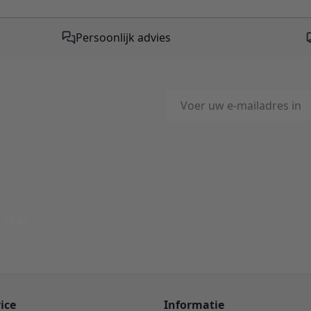
Persoonlijk advies
E-mailadres
This form is protected by reC
-Mail
ord binnen 24 uur
ice
Informatie