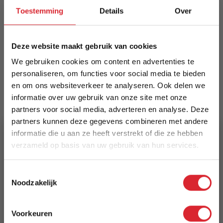
zwart gepoedercoat stalen frame met
Toestemming
Details
Over
beschermende vloerdoppen en viltjes. Tijdloos
ontwerp dat zowel klassieke als industriële
interieurs complementeert.
Deze website maakt gebruik van cookies
Meer informatie
We gebruiken cookies om content en advertenties te
personaliseren, om functies voor social media te bieden
en om ons websiteverkeer te analyseren. Ook delen we
informatie over uw gebruik van onze site met onze
Merk
partners voor social media, adverteren en analyse. Deze
Dimehouse
partners kunnen deze gegevens combineren met andere
informatie die u aan ze heeft verstrekt of die ze hebben
EAN
verzameld op basis van uw gebruik van hun services.
8720239817553
5% Korting
Toestemmingsselectie
Prijs
Noodzakelijk
€ 124,94
Schrijf je in en ontvang direct een kortingscode
E-mail
Levertijd
Voorkeuren
Aanmelden