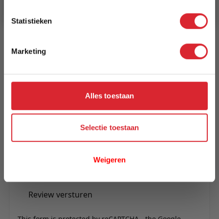
3 tot 5 werkdagen
Statistieken
Reviews
Marketing
Schrijf uw eigen review
U plaatst een review over:
Stoel Alan grijs
Alles toestaan
Uw naam
Samenvatting
Selectie toestaan
Review
Weigeren
Review versturen
This form is protected by reCAPTCHA - the
Google