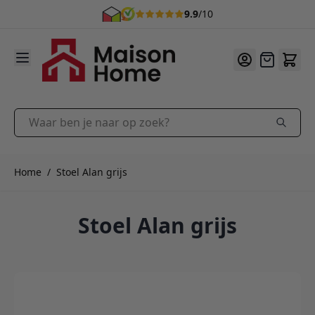
9.9
/10
Ga naar de inhoud
Offerte
Waar ben je naar op zoek?
Home
/
Stoel Alan grijs
Stoel Alan grijs