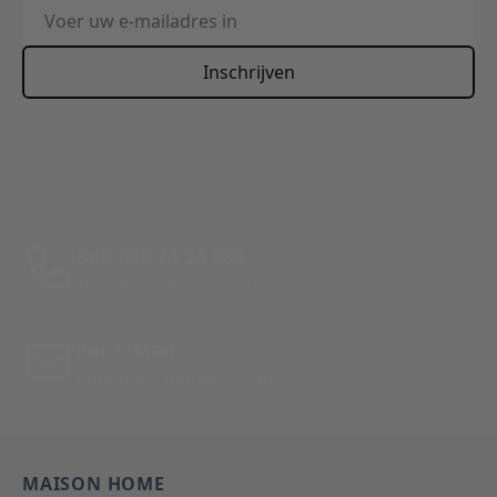
E-mailadres
Inschrijven
This form is protected by reCAPTCHA - the
Google Privacy
Policy
and
Terms of Service
apply.
Bel: 088 24 24 880
Tussen 10:00 - 17:00 uur
Per E-Mail
Antwoord binnen 24 uur
MAISON HOME