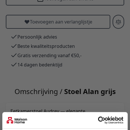
Toevoegen aan verlanglijstje
Persoonlijk advies
Beste kwaliteitsproducten
Gratis verzending vanaf €50,-
14 dagen bedenktijd
Omschrijving /
Stoel Alan grijs
Eetkamerstoel Audrey — elegante
fluweelbekleding, comfortabele zitting en
armleuningen. Verkrijgbaar in diverse kleuren;