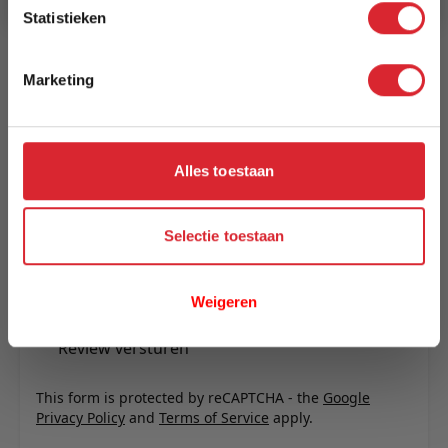
Reviews
Statistieken
Marketing
Schrijf uw eigen review
U plaatst een review over:
Stoel Alan cognac
Alles toestaan
Uw naam
Samenvatting
Selectie toestaan
Review
Weigeren
Review versturen
This form is protected by reCAPTCHA - the
Google
Privacy Policy
and
Terms of Service
apply.