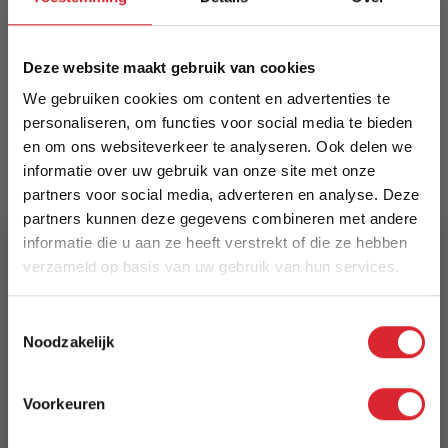
vloerdoppen en viltjes ter bescherming.
Verkrijgbaar in meerdere kleuren.
Meer informatie
Deze website maakt gebruik van cookies
We gebruiken cookies om content en advertenties te
personaliseren, om functies voor social media te bieden
en om ons websiteverkeer te analyseren. Ook delen we
Merk
informatie over uw gebruik van onze site met onze
Dimehouse
partners voor social media, adverteren en analyse. Deze
partners kunnen deze gegevens combineren met andere
EAN
informatie die u aan ze heeft verstrekt of die ze hebben
8720239817577
verzameld op basis van uw gebruik van hun services.
Prijs
5% Korting
Toestemmingsselectie
€ 124,94
Noodzakelijk
Schrijf je in en ontvang direct een kortingscode
Levertijd
E-mail
3 tot 5 werkdagen
Voorkeuren
Aanmelden