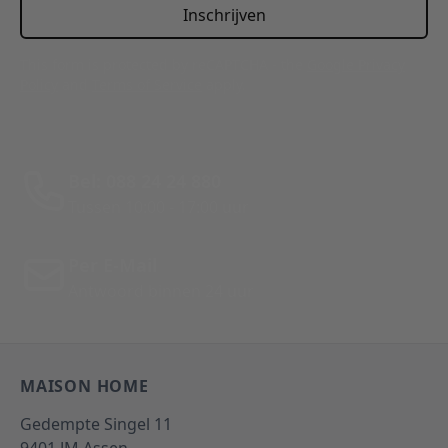
Inschrijven
This form is protected by reCAPTCHA - the
Google Privacy
Policy
and
Terms of Service
apply.
Bel: 088 24 24 880
Tussen 10:00 - 17:00 uur
Per E-Mail
Antwoord binnen 24 uur
MAISON HOME
Gedempte Singel 11
9401 JM
Assen