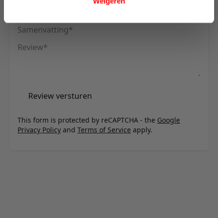
Weigeren
Uw naam
Samenvatting
Review
Review versturen
This form is protected by reCAPTCHA - the
Google
Privacy Policy
and
Terms of Service
apply.