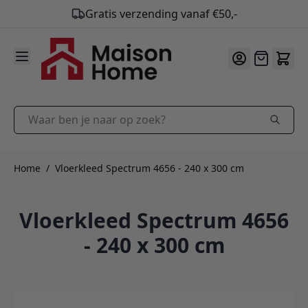
Gratis verzending vanaf €50,-
9.9
/10
Ga naar de inhoud
Offerte
Waar ben je naar op zoek?
Home
/
Vloerkleed Spectrum 4656 - 240 x 300 cm
Vloerkleed Spectrum 4656
- 240 x 300 cm