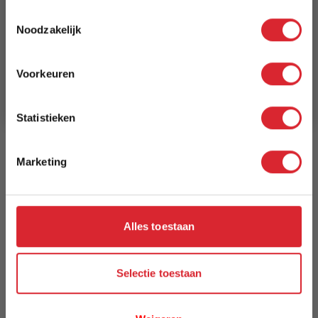
5% Korting
240 x 300 cm
Toestemmingsselectie
Noodzakelijk
Schrijf je in en ontvang direct een kortingscode
Lengte
E-mail
300 cm
Voorkeuren
Aanmelden
Breedte
240 cm
Statistieken
Model
Marketing
Spectrum
Reviews
Alles toestaan
Schrijf uw eigen review
Selectie toestaan
U plaatst een review over:
Vloerkleed Spectrum 4656 - 240 x 300
cm