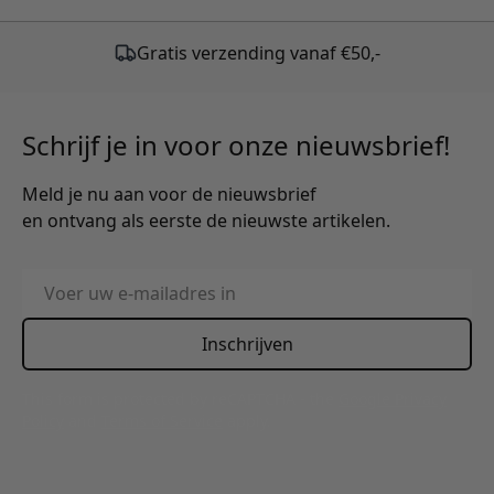
Gratis verzending vanaf €50,-
Schrijf je in voor onze nieuwsbrief!
Meld je nu aan voor de nieuwsbrief
en ontvang als eerste de nieuwste artikelen.
E-mailadres
Inschrijven
This form is protected by reCAPTCHA - the
Google Privacy
Policy
and
Terms of Service
apply.