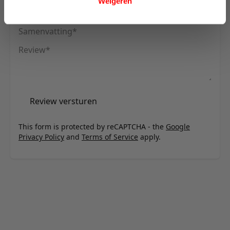
Weigeren
Uw naam
Samenvatting
Review
Review versturen
This form is protected by reCAPTCHA - the
Google
Privacy Policy
and
Terms of Service
apply.