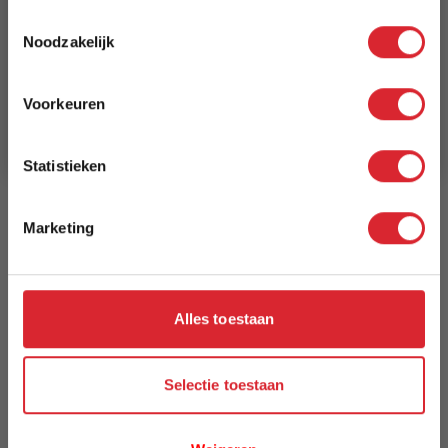
5% Korting
200 x 250 cm
Toestemmingsselectie
Noodzakelijk
Schrijf je in en ontvang direct een kortingscode
Lengte
E-mail
250 cm
Voorkeuren
Aanmelden
Breedte
200 cm
Statistieken
Model
Marketing
Spectrum
Reviews
Alles toestaan
Schrijf uw eigen review
Selectie toestaan
U plaatst een review over:
Vloerkleed Spectrum 4383 - 200 x 250
cm