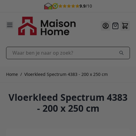
9.9
/10
Ga naar de inhoud
Offerte
Waar ben je naar op zoek?
Home
/
Vloerkleed Spectrum 4383 - 200 x 250 cm
Vloerkleed Spectrum 4383
- 200 x 250 cm