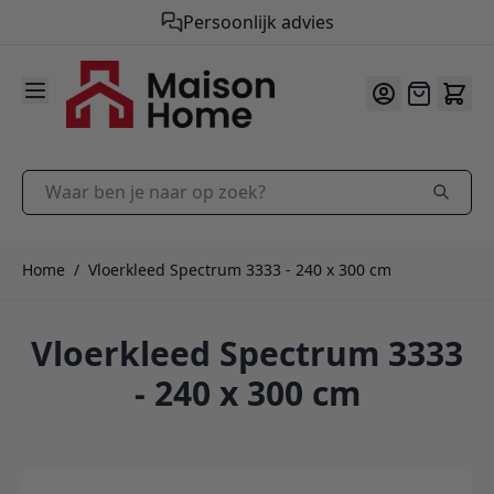
Persoonlijk advies
9.9
/10
Ga naar de inhoud
Offerte
Waar ben je naar op zoek?
Home
/
Vloerkleed Spectrum 3333 - 240 x 300 cm
Vloerkleed Spectrum 3333
- 240 x 300 cm