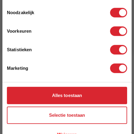
5% Korting
240 x 300 cm
Toestemmingsselectie
Noodzakelijk
Schrijf je in en ontvang direct een kortingscode
Lengte
E-mail
300 cm
Voorkeuren
Aanmelden
Breedte
240 cm
Statistieken
Model
Marketing
Spectrum
Reviews
Alles toestaan
Schrijf uw eigen review
Selectie toestaan
U plaatst een review over:
Vloerkleed Spectrum 3333 - 240 x 300
cm