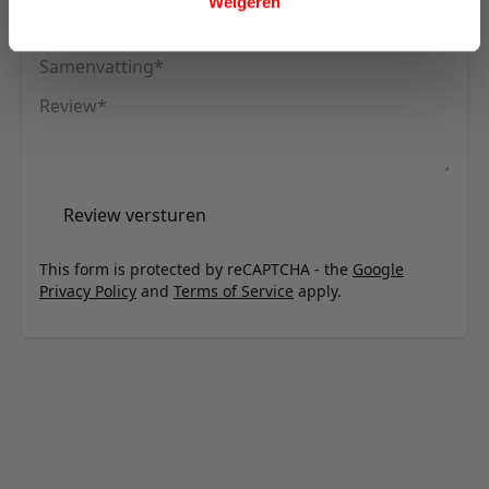
Weigeren
Uw naam
Samenvatting
Review
Review versturen
This form is protected by reCAPTCHA - the
Google
Privacy Policy
and
Terms of Service
apply.