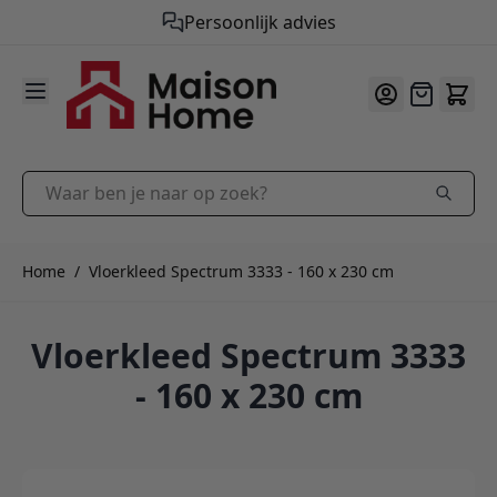
Gratis verzending vanaf €50,-
9.9
/10
Ga naar de inhoud
Offerte
Waar ben je naar op zoek?
Home
/
Vloerkleed Spectrum 3333 - 160 x 230 cm
Vloerkleed Spectrum 3333
- 160 x 230 cm