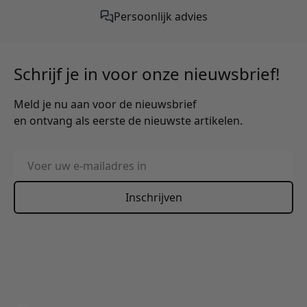
Gratis verzending vanaf €50,-
Persoonlijk advies
Schrijf je in voor onze nieuwsbrief!
Meld je nu aan voor de nieuwsbrief
en ontvang als eerste de nieuwste artikelen.
E-mailadres
Inschrijven
This form is protected by reCAPTCHA - the
Google Privacy
Policy
and
Terms of Service
apply.