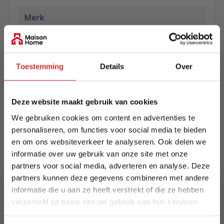
Merk
Eurogros
EAN
Toestemming
Details
Over
5414452779660
Prijs
Deze website maakt gebruik van cookies
€ 349,00
We gebruiken cookies om content en advertenties te
Levertijd
personaliseren, om functies voor social media te bieden
Informeer naar de actuele levertijd
en om ons websiteverkeer te analyseren. Ook delen we
informatie over uw gebruik van onze site met onze
partners voor social media, adverteren en analyse. Deze
Kleur
partners kunnen deze gegevens combineren met andere
3333
informatie die u aan ze heeft verstrekt of die ze hebben
verzameld op basis van uw gebruik van hun services.
Maat
160 x 230 cm