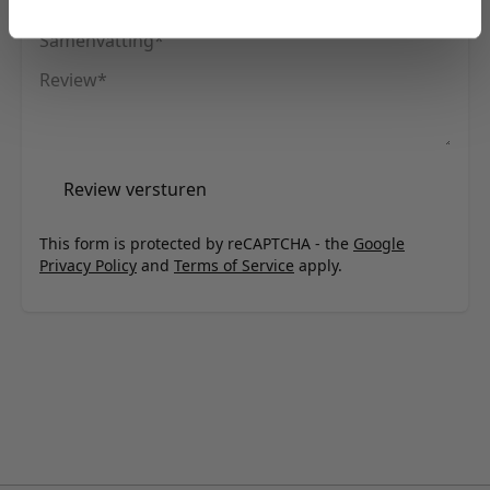
Samenvatting
Review
Review versturen
This form is protected by reCAPTCHA - the
Google
Privacy Policy
and
Terms of Service
apply.