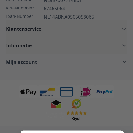
NL857007774B01
KvK-Nummer:
67465064
Iban-Number:
NL14ABNA0505058065
Klantenservice
Informatie
Mijn account
Kiyoh