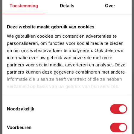
met zwart gepoedercoat stalen frame. Twee
Toestemming
Details
Over
bladen—bovenblad en opbergblad—creëren een
warme, industriële uitstraling. Duurzaam, uniek
natuurproduct; kleur- en vormvariaties mogelijk.
Deze website maakt gebruik van cookies
Meer informatie
We gebruiken cookies om content en advertenties te
personaliseren, om functies voor social media te bieden
en om ons websiteverkeer te analyseren. Ook delen we
informatie over uw gebruik van onze site met onze
Merk
partners voor social media, adverteren en analyse. Deze
Dimehouse
partners kunnen deze gegevens combineren met andere
informatie die u aan ze heeft verstrekt of die ze hebben
EAN
verzameld op basis van uw gebruik van hun services.
8720239843880
5% Korting
Toestemmingsselectie
Prijs
Noodzakelijk
€ 249,94
Schrijf je in en ontvang direct een kortingscode
E-mail
Levertijd
Voorkeuren
Aanmelden
3 tot 5 werkdagen