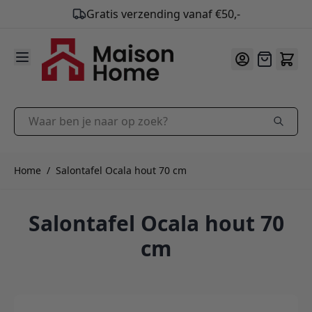
Gratis verzending vanaf €50,-
9.9
/10
Ga naar de inhoud
Offerte
Waar ben je naar op zoek?
Home
/
Salontafel Ocala hout 70 cm
Salontafel Ocala hout 70
cm