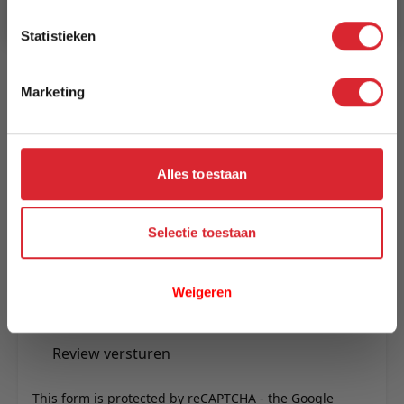
Statistieken
Reviews
Marketing
Schrijf uw eigen review
U plaatst een review over:
Salontafel Ocala hout 70 cm
Alles toestaan
Uw naam
Samenvatting
Selectie toestaan
Review
Weigeren
Review versturen
This form is protected by reCAPTCHA - the
Google