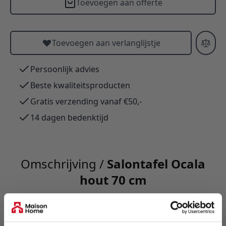
Toevoegen aan offerte
Toevoegen aan verlanglijstje
Persoonlijk advies
Beste kwaliteitsproducten
Gratis verzending vanaf €50,-
14 dagen bedenktijd
Omschrijving /
Salontafel Ocala
hout 70 cm
Ronde salontafel Oxis van massief mangohout