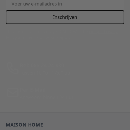
E-mailadres
Inschrijven
This form is protected by reCAPTCHA - the
Google Privacy
Policy
and
Terms of Service
apply.
Bel: 088 24 24 880
Tussen 10:00 - 17:00 uur
Per E-Mail
Antwoord binnen 24 uur
MAISON HOME