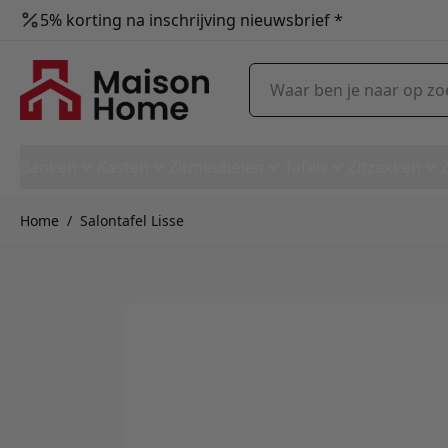
5% korting na inschrijving nieuwsbrief *
Ga naar de inhoud
Waar ben je naar op zoek?
Banken
Kasten
Zitmeubelen
Tafels
Zitzakken
Home
/
Salontafel Lisse
Salontafel Lisse