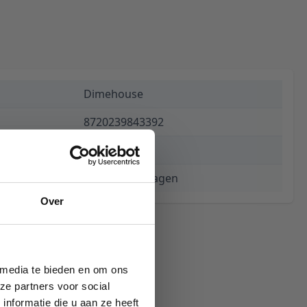
Dimehouse
8720239843392
€ 62,44
3 tot 5 werkdagen
Over
 media te bieden en om ons
ze partners voor social
nformatie die u aan ze heeft