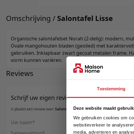
Omschrijving /
Salontafel Lisse
Organische salontafelset Norah (2-delig): modern, multi
Ovale mangohouten bladen (geolied) met karaktervolle
gebruiken. Inklapbaar zwart gecoat metalen frame. H
vorm kunnen variëren.
Reviews
Toestemming
Schrijf uw eigen review
Deze website maakt gebruik
U plaatst een review over:
Salontafel Lisse
We gebruiken cookies om cont
Uw naam
websiteverkeer te analyseren
Samenvatting
media, adverteren en analys