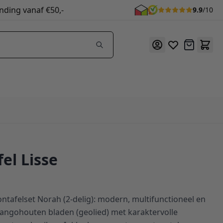
nding vanaf €50,-
9.9
/10
Offerte
el Lisse
ntafelset Norah (2-delig): modern, multifunctioneel en
 mangohouten bladen (geolied) met karaktervolle