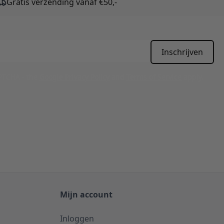
Gratis verzending vanaf €50,-
Inschrijven
APTCHA - the
Google Privacy Policy
and
Terms of Service
apply.
Mijn account
Inloggen