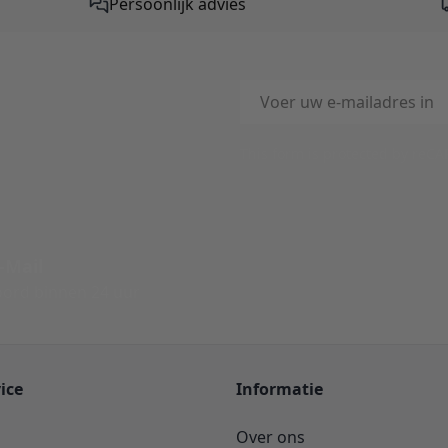
Persoonlijk advies
E-mailadres
This form is protected by reC
-Mail
ord binnen 24 uur
ice
Informatie
Over ons