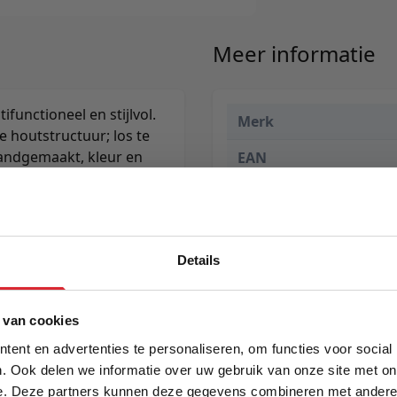
Meer informatie
functioneel en stijlvol.
Merk
 houtstructuur; los te
andgemaakt, kleur en
EAN
Prijs
Levertijd
Details
5% Korting
 van cookies
ent en advertenties te personaliseren, om functies voor social
. Ook delen we informatie over uw gebruik van onze site met on
e. Deze partners kunnen deze gegevens combineren met andere i