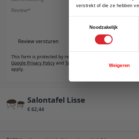
verstrekt of die ze hebben v
Review
E-mail
Toestemmingsselectie
Noodzakelijk
Review versturen
This form is protected by reCAPTCHA - the
Google Privacy Policy
and
Terms of Service
Weigeren
apply.
Salontafel Lisse
€ 62,44