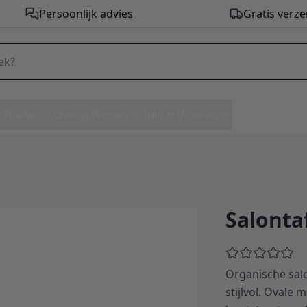
Persoonlijk advies
Gratis verze
Zitballen
Overig Wonen
Tuin
Vloeren
Salontaf
Organische salo
stijlvol. Ovale