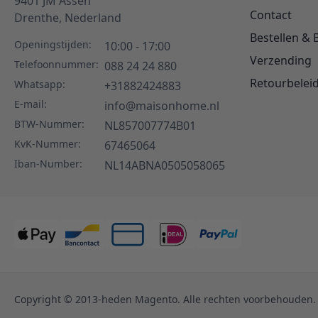
9401 JM
Assen
Contact
Drenthe,
Nederland
Bestellen & 
Openingstijden:
10:00 - 17:00
Verzending
Telefoonnummer:
088 24 24 880
Retourbelei
Whatsapp:
+31882424883
E-mail:
info@maisonhome.nl
BTW-Nummer:
NL857007774B01
KvK-Nummer:
67465064
Iban-Number:
NL14ABNA0505058065
Copyright © 2013-heden Magento. Alle rechten voorbehouden.