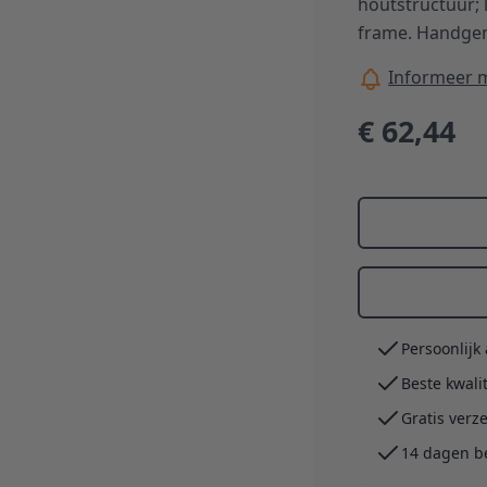
houtstructuur; 
frame. Handgem
Informeer m
€ 62,44
Persoonlijk
Beste kwali
Gratis verz
14 dagen b