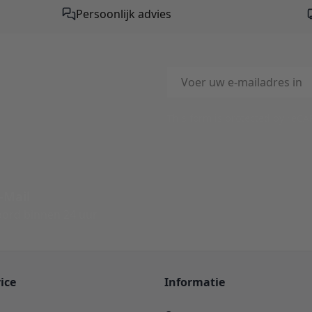
Persoonlijk advies
E-mailadres
This form is protected by reC
-Mail
ord binnen 24 uur
ice
Informatie