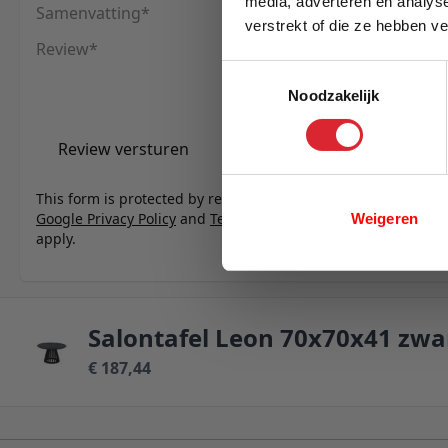
media, adverteren en analys
Samenvatting
verstrekt of die ze hebben v
Review
E-mail
Toestemmingsselectie
Noodzakelijk
Review versturen
This form is protected by reCAPTCHA - the
Google Privacy Policy
and
Terms of Service
Weigeren
apply.
Salontafel Leon 70x70x41 zwa
€ 187,44