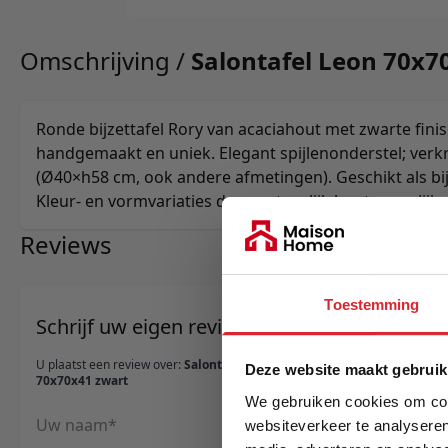
Omschrijving /
Salontafel Leon 70x7
Ronde bijzettafel Rory van acaciahout met zwarte fi
handgemaakt en uniek. Elegant spijlenonderstel; verkr
(Ø40×h58 cm, ook andere afmetingen). Geschikt als bij
Kleur- en vormvariaties door natuurlijk hout mogelijk.
Reviews
Toestemming
Schrijf uw eigen review
U plaatst een review over:
Salontafel Leon
Deze website maakt gebruik
70x70x41 zwart
We gebruiken cookies om cont
Uw naam
websiteverkeer te analyseren