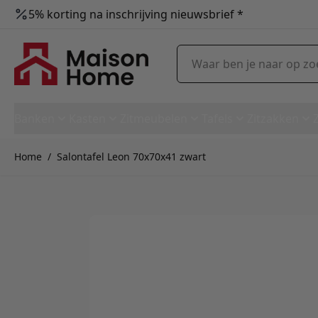
5% korting na inschrijving nieuwsbrief *
Ga naar de inhoud
Waar ben je naar op zoek?
Banken
Kasten
Zitmeubelen
Tafels
Zitzakken
Home
/
Salontafel Leon 70x70x41 zwart
Salontafel Leon 70x70x41 zwa