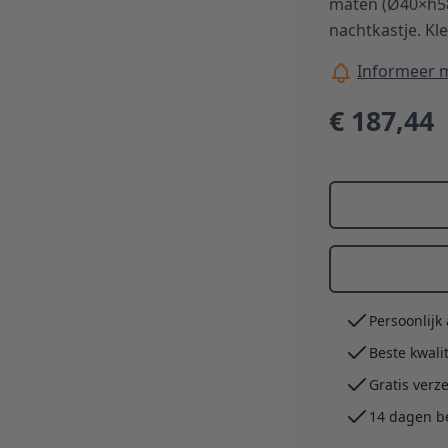
maten (Ø40×h58 
nachtkastje. Kl
Informeer m
€ 187,44
Persoonlijk
Beste kwali
Gratis verz
14 dagen b