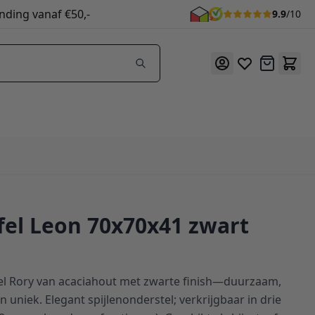
nding vanaf €50,-
9.9
/10
Offerte
fel Leon 70x70x41 zwart
fel Rory van acaciahout met zwarte finish—duurzaam,
uniek. Elegant spijlenonderstel; verkrijgbaar in drie