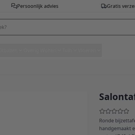
Persoonlijk advies
Gratis verze
Zitballen
Overig Wonen
Tuin
Vloeren
Salonta
rt
Ronde bijzetta
handgemaakt en 