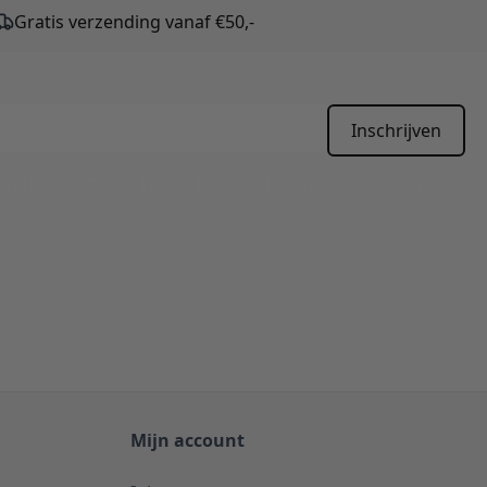
Gratis verzending vanaf €50,-
Inschrijven
APTCHA - the
Google Privacy Policy
and
Terms of Service
apply.
Mijn account