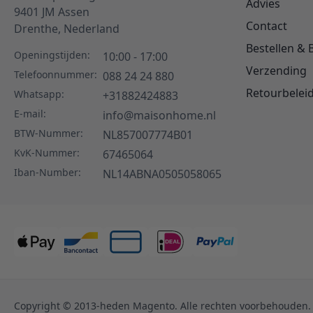
Advies
9401 JM
Assen
Contact
Drenthe,
Nederland
Bestellen & 
Openingstijden:
10:00 - 17:00
Verzending
Telefoonnummer:
088 24 24 880
Retourbelei
Whatsapp:
+31882424883
E-mail:
info@maisonhome.nl
BTW-Nummer:
NL857007774B01
KvK-Nummer:
67465064
Iban-Number:
NL14ABNA0505058065
Copyright © 2013-heden Magento. Alle rechten voorbehouden.