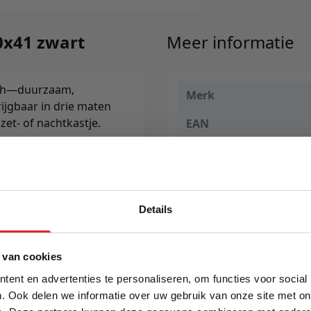
0x41 zwart
Meer informatie
nish—duurzaam,
Merk
ijgbaar in drie maten
zet- of nachtkastje.
EAN
Prijs
Levertijd
Details
5% Korting
 van cookies
ent en advertenties te personaliseren, om functies voor social
. Ook delen we informatie over uw gebruik van onze site met on