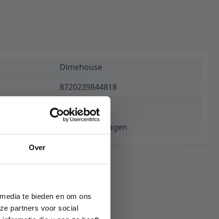
Dimehouse
8720239844818
€ 187,44
3 tot 5 werkdagen
Over
 media te bieden en om ons
ze partners voor social