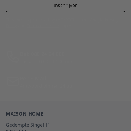
Inschrijven
This form is protected by reCAPTCHA - the
Google Privacy
Policy
and
Terms of Service
apply.
Bel: 088 24 24 880
Tussen 10:00 - 17:00 uur
Per E-Mail
Antwoord binnen 24 uur
MAISON HOME
Gedempte Singel 11