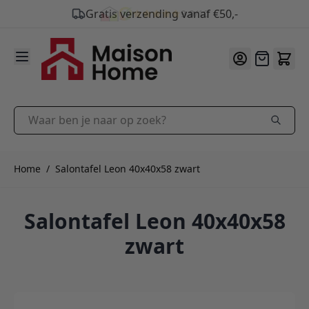
9.9
/10
Ga naar de inhoud
Offerte
Waar ben je naar op zoek?
Home
/
Salontafel Leon 40x40x58 zwart
Salontafel Leon 40x40x58
zwart