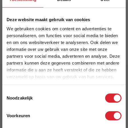
Geschikt als bijzet- of nachtkastje. Kleur- en
vormvariaties door natuurlijk hout mogelijk.
Meer informatie
Deze website maakt gebruik van cookies
We gebruiken cookies om content en advertenties te
personaliseren, om functies voor social media te bieden
en om ons websiteverkeer te analyseren. Ook delen we
Merk
informatie over uw gebruik van onze site met onze
Dimehouse
partners voor social media, adverteren en analyse. Deze
partners kunnen deze gegevens combineren met andere
EAN
informatie die u aan ze heeft verstrekt of die ze hebben
8720239844764
verzameld op basis van uw gebruik van hun services.
Prijs
5% Korting
Toestemmingsselectie
€ 87,44
Noodzakelijk
Schrijf je in en ontvang direct een kortingscode
Levertijd
E-mail
Voorkeuren
3 tot 5 werkdagen
Aanmelden