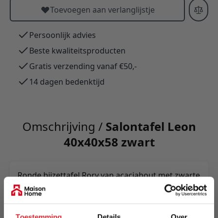
Toevoegen aan verlanglijstje
Persoonlijk advies
Beste kwaliteitsproducten
Gratis verzending vanaf €50,-
14 dagen bedenktijd
Omschrijving /
Salontafel Leon
40x40x58 zwart
Ronde bijzettafel Rory van acaciahout met zwarte
finish—duurzaam, handgemaakt en uniek.
Elegant spijlenonderstel; verkrijgbaar in drie
maten (Ø40×h58 cm, ook andere afmetingen).
Toestemming
Details
Over