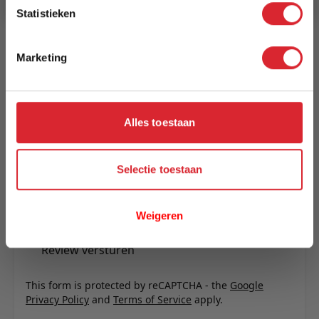
Reviews
Statistieken
Marketing
Schrijf uw eigen review
U plaatst een review over:
Salontafel Leon 40x40x58 zwart
Alles toestaan
Uw naam
Samenvatting
Selectie toestaan
Review
Weigeren
Review versturen
This form is protected by reCAPTCHA - the
Google
Privacy Policy
and
Terms of Service
apply.