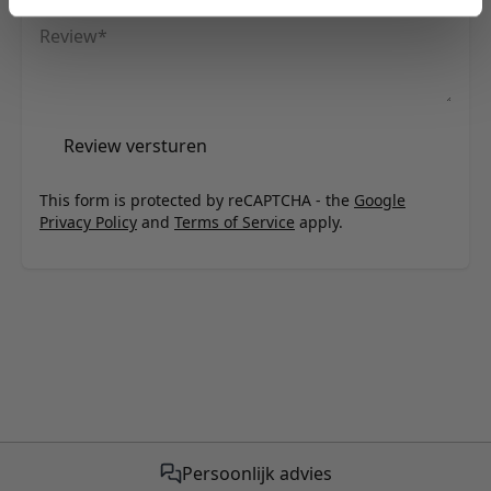
Review
Review versturen
This form is protected by reCAPTCHA - the
Google
Privacy Policy
and
Terms of Service
apply.
Gratis verzending vanaf €50,-
Persoonlijk advies