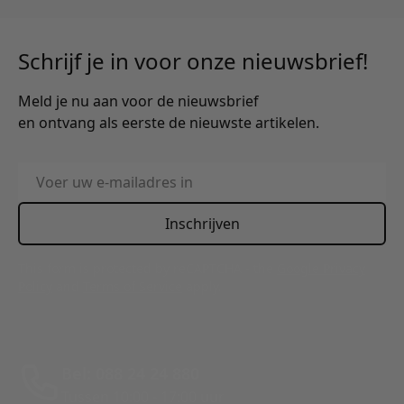
Schrijf je in voor onze nieuwsbrief!
Meld je nu aan voor de nieuwsbrief
en ontvang als eerste de nieuwste artikelen.
E-mailadres
Inschrijven
This form is protected by reCAPTCHA - the
Google Privacy
Policy
and
Terms of Service
apply.
Bel: 088 24 24 880
Tussen 10:00 - 17:00 uur