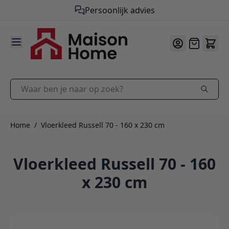
Gratis verzending vanaf €50,-
9.9
/10
Ga naar de inhoud
Offerte
Waar ben je naar op zoek?
Home
/
Vloerkleed Russell 70 - 160 x 230 cm
Vloerkleed Russell 70 - 160
x 230 cm