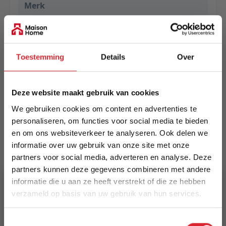
Merk
Eurogros
EAN
5414995755626
Toestemming
Details
Over
Prijs
Deze website maakt gebruik van cookies
€ 265,00
We gebruiken cookies om content en advertenties te
Levertijd
personaliseren, om functies voor social media te bieden
Informeer naar de actuele levertijd
en om ons websiteverkeer te analyseren. Ook delen we
informatie over uw gebruik van onze site met onze
Kleur
partners voor social media, adverteren en analyse. Deze
70
partners kunnen deze gegevens combineren met andere
informatie die u aan ze heeft verstrekt of die ze hebben
Maat
verzameld op basis van uw gebruik van hun services.
160 x 230 cm
5% Korting
Toestemmingsselectie