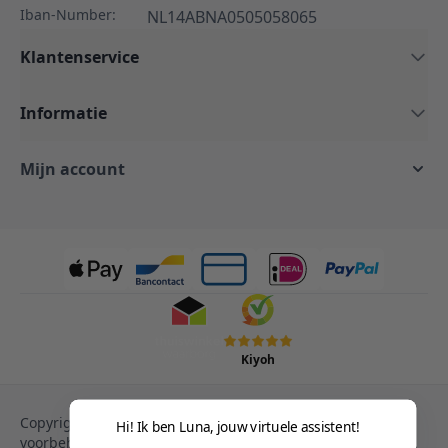
Iban-Number:
NL14ABNA0505058065
Klantenservice
Informatie
Mijn account
Kiyoh
Copyright © 2013-heden Magento. Alle rechten
Hi! Ik ben Luna, jouw virtuele assistent!
voorbehouden.