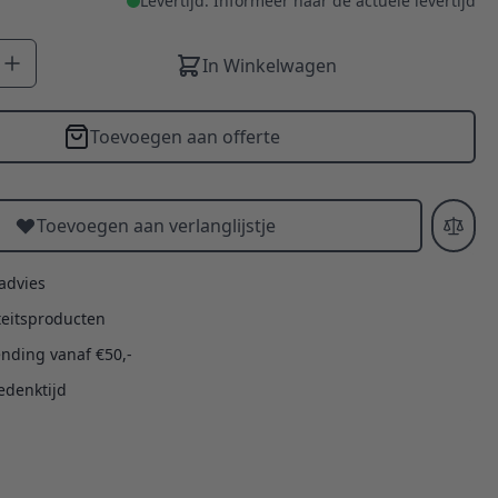
Levertijd: Informeer naar de actuele levertijd
In Winkelwagen
Toevoegen aan offerte
Toevoegen aan verlanglijstje
 advies
teitsproducten
ending vanaf €50,-
edenktijd