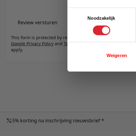
E-mail
Toestemmingsselectie
Noodzakelijk
Review versturen
This form is protected by reCAPTCHA - the
Google Privacy Policy
and
Terms of Service
apply.
Weigeren
5% korting na inschrijving nieuwsbrief *