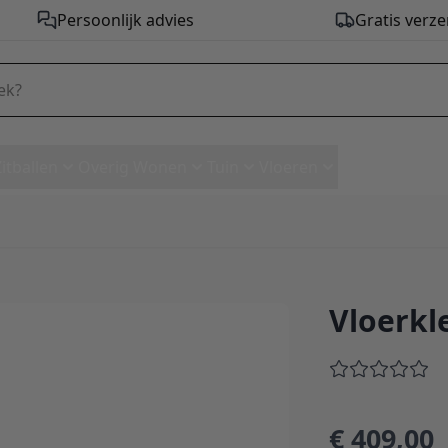
Persoonlijk advies
Gratis verze
Zitballen
Overig Wonen
Tuin
Vloeren
Vloerkle
290 cm
€ 409,00