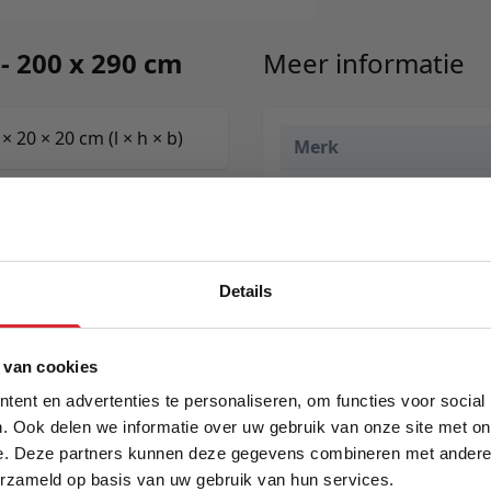
 - 200 x 290 cm
Meer informatie
 20 × 20 cm (l × h × b)
Merk
EAN
Prijs
Levertijd
Details
Kleur
5% Korting
 van cookies
Maat
ent en advertenties te personaliseren, om functies voor social
Lengte
. Ook delen we informatie over uw gebruik van onze site met on
e. Deze partners kunnen deze gegevens combineren met andere i
Schrijf je in en ontvang direct een kortingscode
Breedte
erzameld op basis van uw gebruik van hun services.