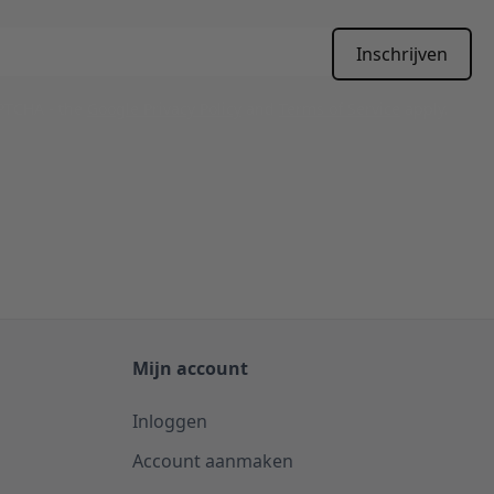
Inschrijven
APTCHA - the
Google Privacy Policy
and
Terms of Service
apply.
Mijn account
Inloggen
Account aanmaken