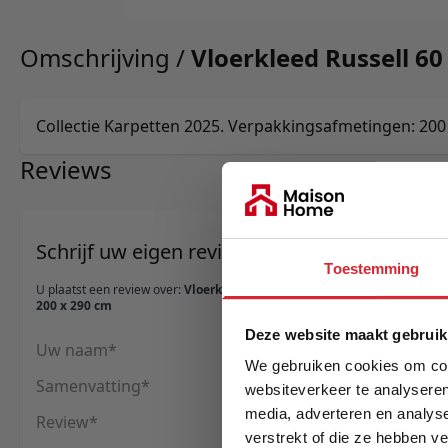
Omschrijving /
Vloerkleed Russell 60
Collectie Karpetten 2025. Verpakkingsafmetingen: 200 ×
Reviews
Schrijf uw eigen review
Toestemming
U plaatst een review over:
Vloerkleed Russell 60 -
200 x 290 cm
Deze website maakt gebruik
Uw naam
We gebruiken cookies om cont
Samenvatting
websiteverkeer te analyseren
media, adverteren en analys
Review
verstrekt of die ze hebben v