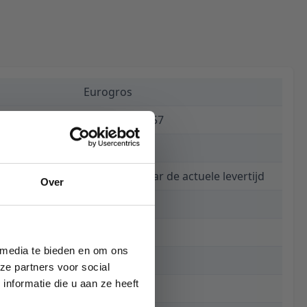
Eurogros
5414995764857
€ 409,00
Informeer naar de actuele levertijd
Over
60
200 x 290 cm
 media te bieden en om ons
290 cm
ze partners voor social
nformatie die u aan ze heeft
200 cm