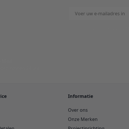
E-mailadres
This form is protected by reC
-Mail
ord binnen 24 uur
ice
Informatie
Over ons
Onze Merken
Betalen
Projectinrichting