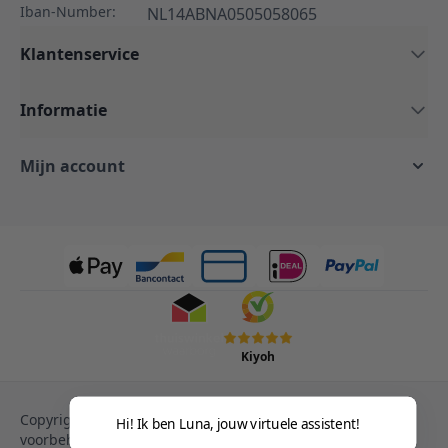
Iban-Number:
NL14ABNA0505058065
Klantenservice
Informatie
Mijn account
Kiyoh
Copyright © 2013-heden Magento. Alle rechten
Hi! Ik ben Luna, jouw virtuele assistent!
voorbehouden.