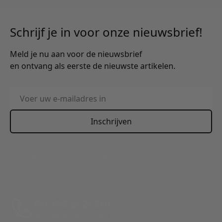
Schrijf je in voor onze nieuwsbrief!
Meld je nu aan voor de nieuwsbrief
en ontvang als eerste de nieuwste artikelen.
E-mailadres
Inschrijven
This form is protected by reCAPTCHA - the
Google Privacy
Policy
and
Terms of Service
apply.
Bel: 088 24 24 880
Tussen 10:00 - 17:00 uur