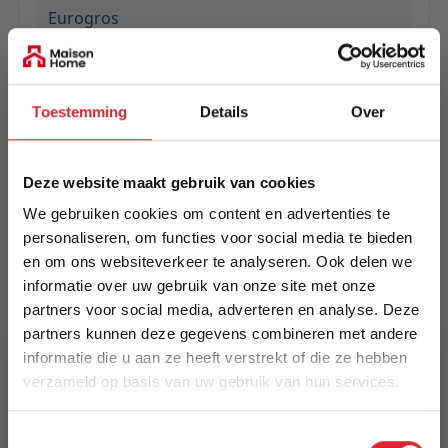
Eurogros
EAN
5412697491231
Toestemming
Details
Over
Prijs
€ 1.199,00
Deze website maakt gebruik van cookies
We gebruiken cookies om content en advertenties te
Levertijd
personaliseren, om functies voor social media te bieden
Informeer naar de actuele levertijd
en om ons websiteverkeer te analyseren. Ook delen we
informatie over uw gebruik van onze site met onze
Kleur
partners voor social media, adverteren en analyse. Deze
600
partners kunnen deze gegevens combineren met andere
informatie die u aan ze heeft verstrekt of die ze hebben
Maat
verzameld op basis van uw gebruik van hun services.
240 x 340 cm
5% Korting
Toestemmingsselectie
Lengte