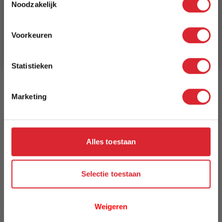
Noodzakelijk
340 cm
Schrijf je in en ontvang direct een kortingscode
E-mail
Breedte
Voorkeuren
Aanmelden
240 cm
Statistieken
Model
Richmond
Marketing
Reviews
Alles toestaan
Schrijf uw eigen review
U plaatst een review over:
Vloerkleed Richmond 600 - 240 x 340
Selectie toestaan
cm
Uw naam
Weigeren
Samenvatting