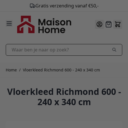
9.9
/10
Ga naar de inhoud
Offerte
Waar ben je naar op zoek?
Home
/
Vloerkleed Richmond 600 - 240 x 340 cm
Vloerkleed Richmond 600 -
240 x 340 cm