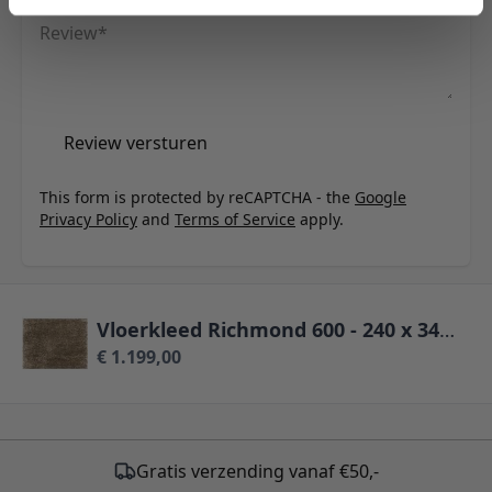
Review
Review versturen
This form is protected by reCAPTCHA - the
Google
Privacy Policy
and
Terms of Service
apply.
Vloerkleed Richmond 600 - 240 x 340 cm
€ 1.199,00
Gratis verzending vanaf €50,-