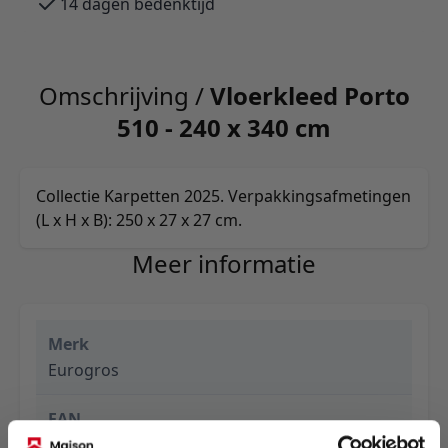
14 dagen bedenktijd
Omschrijving /
Vloerkleed Porto
510 - 240 x 340 cm
Collectie Karpetten 2025. Verpakkingsafmetingen
(L x H x B): 250 x 27 x 27 cm.
Meer informatie
Merk
Eurogros
EAN
5412697523741