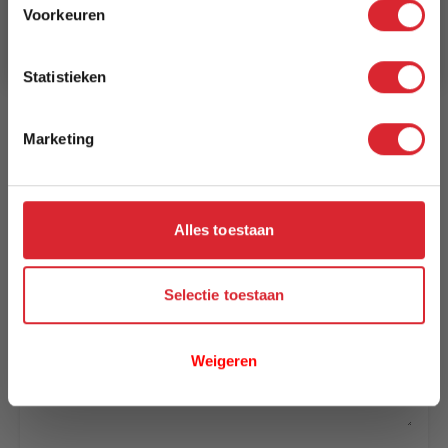
Voorkeuren
Aanmelden
Model
Porto
Statistieken
Reviews
Marketing
Schrijf uw eigen review
Alles toestaan
U plaatst een review over:
Vloerkleed Porto 510 - 240 x 340 cm
Uw naam
Selectie toestaan
Samenvatting
Weigeren
Review