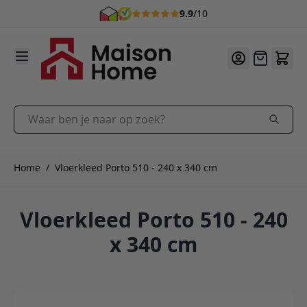
9.9
/10
Ga naar de inhoud
Offerte
Waar ben je naar op zoek?
Home
/
Vloerkleed Porto 510 - 240 x 340 cm
Vloerkleed Porto 510 - 240
x 340 cm