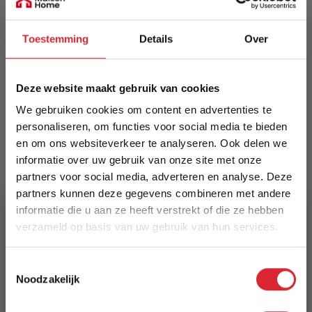
Prijs
Toestemming
Details
Over
€ 855,00
Levertijd
Deze website maakt gebruik van cookies
Informeer naar de actuele levertijd
We gebruiken cookies om content en advertenties te
personaliseren, om functies voor social media te bieden
Kleur
en om ons websiteverkeer te analyseren. Ook delen we
510
informatie over uw gebruik van onze site met onze
partners voor social media, adverteren en analyse. Deze
Maat
partners kunnen deze gegevens combineren met andere
240 x 340 cm
informatie die u aan ze heeft verstrekt of die ze hebben
verzameld op basis van uw gebruik van hun services.
Lengte
5% Korting
340 cm
Toestemmingsselectie
Noodzakelijk
Schrijf je in en ontvang direct een kortingscode
Breedte
E-mail
240 cm