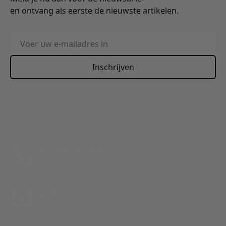
en ontvang als eerste de nieuwste artikelen.
E-mailadres
Inschrijven
This form is protected by reCAPTCHA - the
Google Privacy
Policy
and
Terms of Service
apply.
Bel: 088 24 24 880
Tussen 10:00 - 17:00 uur
Per E-Mail
Antwoord binnen 24 uur