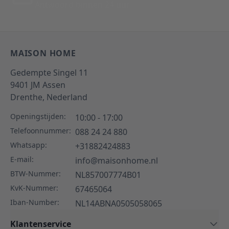
Antwoord binnen 24 uur
MAISON HOME
Gedempte Singel 11
9401 JM
Assen
Drenthe,
Nederland
Openingstijden:
10:00 - 17:00
Telefoonnummer:
088 24 24 880
Whatsapp:
+31882424883
E-mail:
info@maisonhome.nl
BTW-Nummer:
NL857007774B01
KvK-Nummer:
67465064
Iban-Number:
NL14ABNA0505058065
Klantenservice