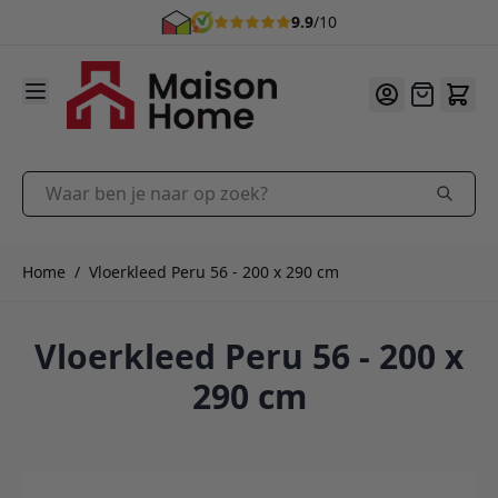
9.9
/10
Ga naar de inhoud
Offerte
Waar ben je naar op zoek?
Home
/
Vloerkleed Peru 56 - 200 x 290 cm
Vloerkleed Peru 56 - 200 x
290 cm