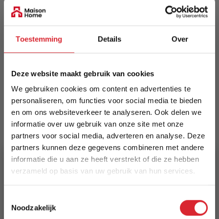
EAN
5414995728286
Toestemming
Details
Over
Prijs
€ 365,00
Deze website maakt gebruik van cookies
Levertijd
We gebruiken cookies om content en advertenties te
Informeer naar de actuele levertijd
personaliseren, om functies voor social media te bieden
en om ons websiteverkeer te analyseren. Ook delen we
Kleur
informatie over uw gebruik van onze site met onze
56
partners voor social media, adverteren en analyse. Deze
partners kunnen deze gegevens combineren met andere
Maat
informatie die u aan ze heeft verstrekt of die ze hebben
200 x 290 cm
verzameld op basis van uw gebruik van hun services.
5% Korting
Lengte
Toestemmingsselectie
290 cm
Noodzakelijk
Schrijf je in en ontvang direct een kortingscode