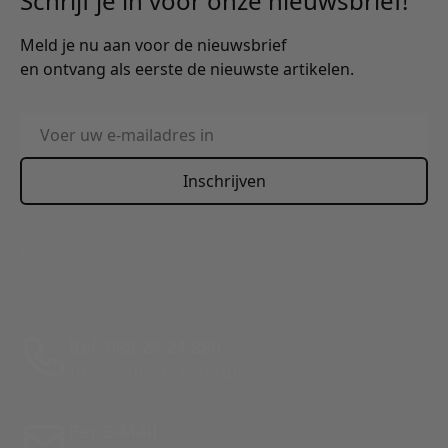
Schrijf je in voor onze nieuwsbrief!
Meld je nu aan voor de nieuwsbrief
en ontvang als eerste de nieuwste artikelen.
E-mailadres
Inschrijven
This form is protected by reCAPTCHA - the
Google Privacy
Policy
and
Terms of Service
apply.
Bel: 088 24 24 880
Tussen 10:00 - 17:00 uur
Per E-Mail