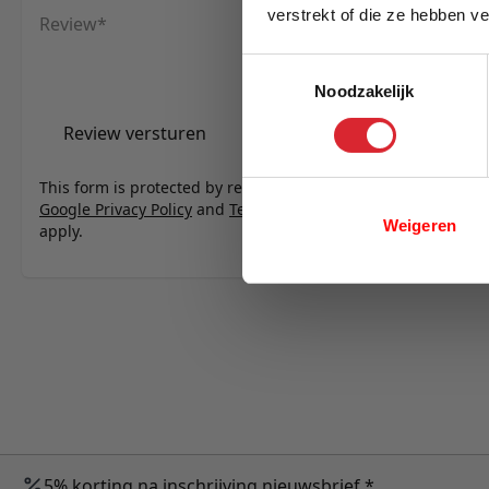
verstrekt of die ze hebben v
Review
E-mail
Toestemmingsselectie
Noodzakelijk
Review versturen
This form is protected by reCAPTCHA - the
Google Privacy Policy
and
Terms of Service
Weigeren
apply.
5% korting na inschrijving nieuwsbrief *