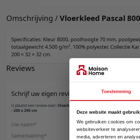
Omschrijving /
Vloerkleed Pascal 800
Specificaties: Kleur 8000, poolhoogte 70 mm, poolgewi
totaalgewicht 4.500 g/m². 100% polyester. Collectie Ka
200 × 32 × 32 cm.
Reviews
Toestemming
Schrijf uw eigen review
U plaatst een review over:
Vloerkleed Pascal 8000
- 200 x 290 cm
Deze website maakt gebruik
We gebruiken cookies om cont
Uw naam
websiteverkeer te analyseren
Samenvatting
media, adverteren en analys