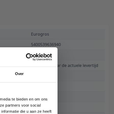
Eurogros
5400539636940
€ 795,00
Informeer naar de actuele levertijd
Over
8000
200 x 290 cm
290 cm
 media te bieden en om ons
ze partners voor social
200 cm
nformatie die u aan ze heeft