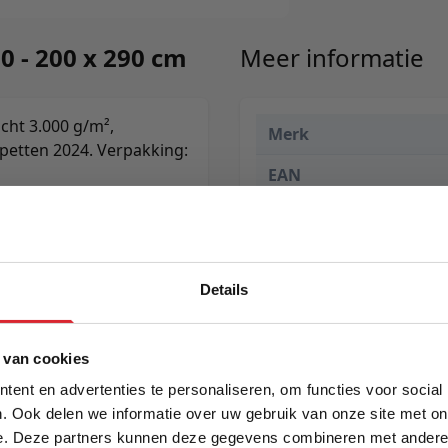
0 - 200 x 290 cm
Meer informatie
cht 3.000 g/m²,
Merk
rpetten 2024. Verpakking:
EAN
Prijs
Levertijd
Details
Kleur
Maat
5% Korting
 van cookies
Lengte
ent en advertenties te personaliseren, om functies voor social
. Ook delen we informatie over uw gebruik van onze site met on
Breedte
e. Deze partners kunnen deze gegevens combineren met andere i
Schrijf je in en ontvang direct een kortingscode