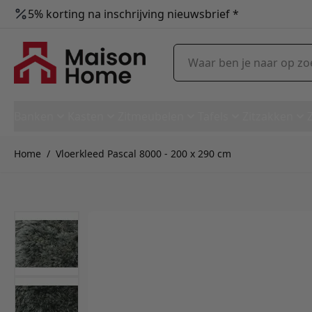
5% korting na inschrijving nieuwsbrief *
Ga naar de inhoud
Waar ben je naar op zoek?
Banken
Kasten
Zitmeubelen
Tafels
Zitzakken
Home
/
Vloerkleed Pascal 8000 - 200 x 290 cm
Vloerkleed Pascal 8000 - 200 