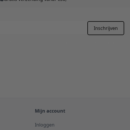
Inschrijven
APTCHA - the
Google Privacy Policy
and
Terms of Service
apply.
Mijn account
Inloggen