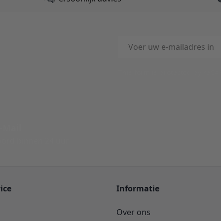
E-mailadres
This form is protected by reC
-Mail
ord binnen 24 uur
ice
Informatie
Over ons