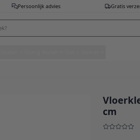
Persoonlijk advies
Gratis verze
Zitballen
Overig Wonen
Tuin
Vloeren
Vloerkle
x 290 cm
cm