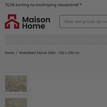
5% korting na inschrijving nieuwsbrief *
Ga naar de inhoud
Waar ben je naar op zoek?
Banken
Kasten
Zitmeubelen
Tafels
Zitzakken
Home
/
Vloerkleed Pascal 2000 - 160 x 230 cm
Vloerkleed Pascal 2000 - 160 