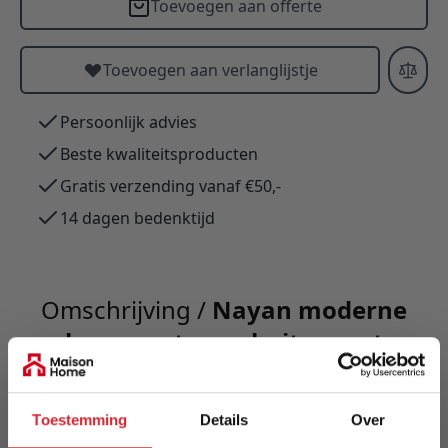
Toevoegen aan offerte
Toevoegen aan verlanglijstje
Persoonlijk advies
Beste kwaliteitsproducten
Gratis verzending vanaf €50,-
14 dagen bedenktijd
Omschrijving /
Nayan moderne
loungeset voor buiten met
antracietkleurige kussens
Toestemming
Details
Over
Nayan loungeset 3-delig: 2 loungestoelen en 2-