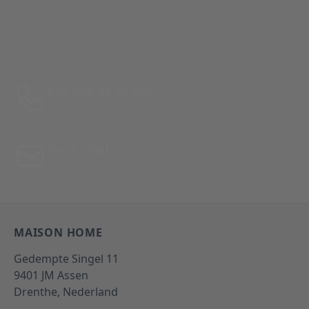
This form is protected by reCAPTCHA - the
Google Privacy
Policy
and
Terms of Service
apply.
Bel: 088 24 24 880
Tussen 10:00 - 17:00 uur
Per E-Mail
Antwoord binnen 24 uur
MAISON HOME
Gedempte Singel 11
9401 JM
Assen
Drenthe,
Nederland