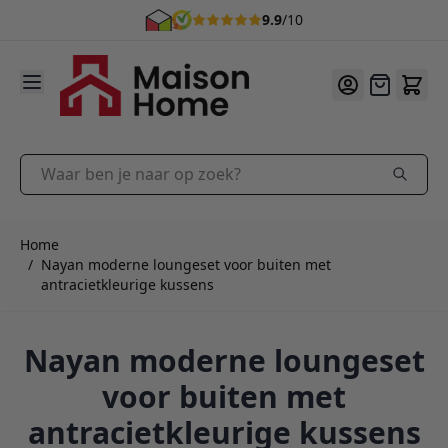
9.9
/10
Ga naar de inhoud
Offerte
Waar ben je naar op zoek?
Home
/
Nayan moderne loungeset voor buiten met
antracietkleurige kussens
Nayan moderne loungeset
voor buiten met
antracietkleurige kussens