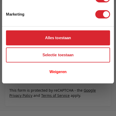
Schrijf uw eigen review
Marketing
U plaatst een review over:
Nayan moderne loungeset voor
buiten met antracietkleurige kussens
Uw naam
Alles toestaan
Samenvatting
Review
Selectie toestaan
Weigeren
Review versturen
This form is protected by reCAPTCHA - the
Google
Privacy Policy
and
Terms of Service
apply.