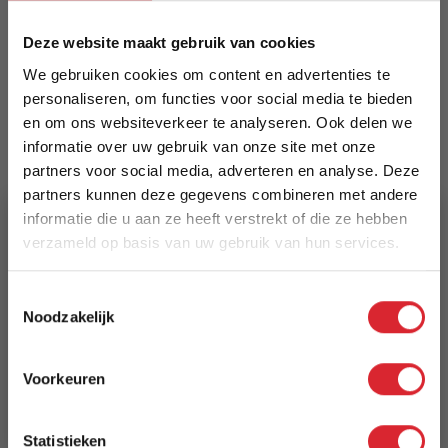
zitsbank. Stalen frame, poedercoating Oyster;
touwmix rond 4,5 mm + plat 20 mm in off-white;
Deze website maakt gebruik van cookies
acacia in vintage dark teak look. Standaard zit- en
We gebruiken cookies om content en advertenties te
rugkussens Royal Sand (brandvertragend
personaliseren, om functies voor social media te bieden
schuim).
en om ons websiteverkeer te analyseren. Ook delen we
informatie over uw gebruik van onze site met onze
Meer informatie
partners voor social media, adverteren en analyse. Deze
partners kunnen deze gegevens combineren met andere
informatie die u aan ze heeft verstrekt of die ze hebben
Prijs
verzameld op basis van uw gebruik van hun services.
€ 769,00
5% Korting
Toestemmingsselectie
Levertijd
Noodzakelijk
Schrijf je in en ontvang direct een kortingscode
1 tot 2 weken
E-mail
Voorkeuren
Reviews
Aanmelden
Statistieken