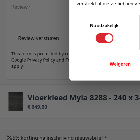
verstrekt of die ze hebben v
Review
E-mail
Toestemmingsselectie
Noodzakelijk
Review versturen
This form is protected by reCAPTCHA - the
Google Privacy Policy
and
Terms of Service
Weigeren
apply.
Vloerkleed Myla 8288 - 240 x 
€ 649,00
5% korting na inschrijving nieuwsbrief *