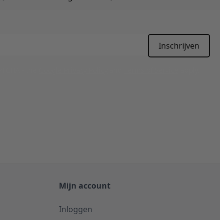
Inschrijven
APTCHA - the
Google Privacy Policy
and
Terms of Service
apply.
Mijn account
Inloggen