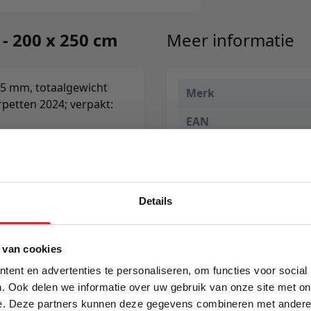
- 200 x 250 cm
Meer informatie
25 mm, totaalgewicht
Merk
rpetten 2024; verpakt:
EAN
Prijs
Levertijd
Details
Kleur
Maat
5% Korting
 van cookies
Lengte
ent en advertenties te personaliseren, om functies voor social
. Ook delen we informatie over uw gebruik van onze site met on
Breedte
e. Deze partners kunnen deze gegevens combineren met andere i
Schrijf je in en ontvang direct een kortingscode