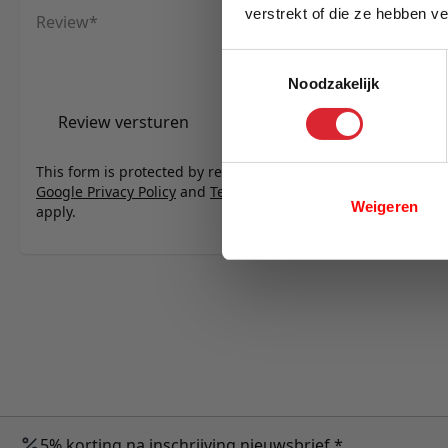
verstrekt of die ze hebben v
Review
E-mail
Toestemmingsselectie
Noodzakelijk
Review versturen
This form is protected by reCAPTCHA - the
Google Privacy Policy
and
Terms of Service
Weigeren
apply.
5% korting na inschrijving nieuwsbrief *