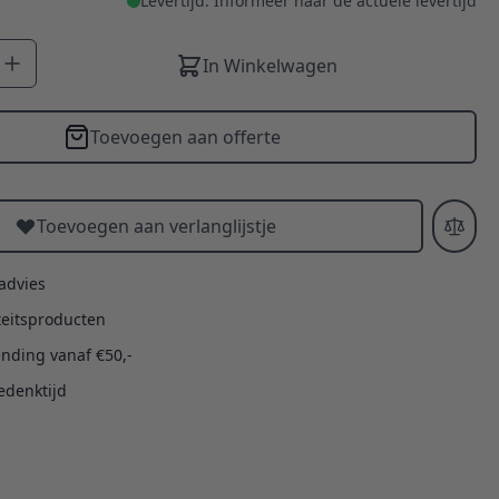
Levertijd: Informeer naar de actuele levertijd
In Winkelwagen
Toevoegen aan offerte
Toevoegen aan verlanglijstje
 advies
teitsproducten
ending vanaf €50,-
edenktijd