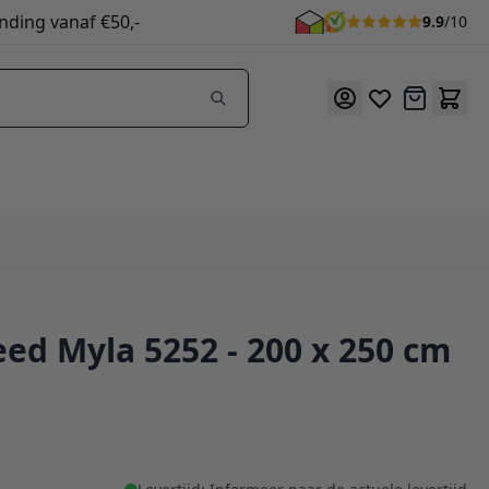
nding vanaf €50,-
9.9
/10
Offerte
eed Myla 5252 - 200 x 250 cm