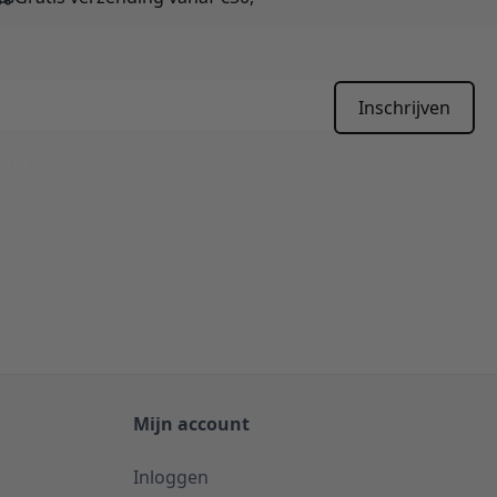
Inschrijven
APTCHA - the
Google Privacy Policy
and
Terms of Service
apply.
Mijn account
Inloggen