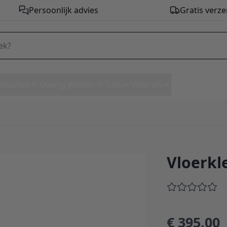
Persoonlijk advies
Gratis verze
Zitballen
Overig Wonen
Tuin
Vloeren
Vloerkl
250 cm
€ 395,00