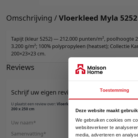
Omschrijving /
Vloerkleed Myla 5252 
Tapijt (kleur 5252) — 212.000 punten/m², poolhoogte 
3.200 g/m²; 100% polypropyleen (heatset); Collectie Ka
200×23×23 cm.
Reviews
Toestemming
Schrijf uw eigen review
U plaatst een review over:
Vloerkleed Myla 5252 -
200 x 250 cm
Deze website maakt gebruik
We gebruiken cookies om cont
Uw naam
websiteverkeer te analyseren
Samenvatting
media, adverteren en analys