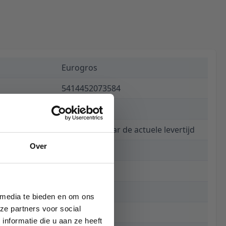
Eurogros
5414452073584
€ 395,00
Informeer naar de actuele levertijd
Over
5252
200 x 250 cm
250 cm
 media te bieden en om ons
ze partners voor social
200 cm
nformatie die u aan ze heeft