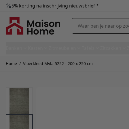
5% korting na inschrijving nieuwsbrief *
Ga naar de inhoud
Waar ben je naar op zoek?
Banken
Kasten
Zitmeubelen
Tafels
Zitzakken
Home
/
Vloerkleed Myla 5252 - 200 x 250 cm
Vloerkleed Myla 5252 - 200 x 