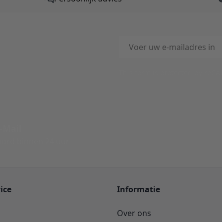
E-mailadres
This form is protected by reC
-Mail
ord binnen 24 uur
ice
Informatie
Over ons