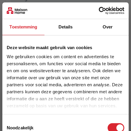
EAN
5414452097603
Toestemming
Details
Over
Prijs
€ 649,00
Deze website maakt gebruik van cookies
Levertijd
We gebruiken cookies om content en advertenties te
Informeer naar de actuele levertijd
personaliseren, om functies voor social media te bieden
en om ons websiteverkeer te analyseren. Ook delen we
informatie over uw gebruik van onze site met onze
Kleur
partners voor social media, adverteren en analyse. Deze
3278
partners kunnen deze gegevens combineren met andere
informatie die u aan ze heeft verstrekt of die ze hebben
Maat
verzameld op basis van uw gebruik van hun services.
240 x 340 cm
5% Korting
Lengte
Toestemmingsselectie
Noodzakelijk
340 cm