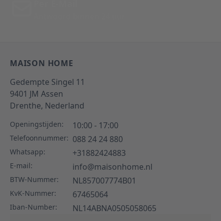
Per E-Mail
Antwoord binnen 24 uur
MAISON HOME
Gedempte Singel 11
9401 JM
Assen
Drenthe,
Nederland
Openingstijden:
10:00 - 17:00
Telefoonnummer:
088 24 24 880
Whatsapp:
+31882424883
E-mail:
info@maisonhome.nl
BTW-Nummer:
NL857007774B01
KvK-Nummer:
67465064
Iban-Number:
NL14ABNA0505058065