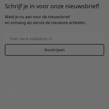
Schrijf je in voor onze nieuwsbrief!
Meld je nu aan voor de nieuwsbrief
en ontvang als eerste de nieuwste artikelen.
E-mailadres
Inschrijven
This form is protected by reCAPTCHA - the
Google Privacy
Policy
and
Terms of Service
apply.
Bel: 088 24 24 880
Tussen 10:00 - 17:00 uur