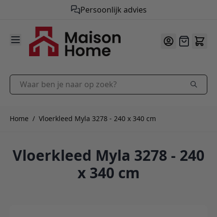
Gratis verzending vanaf €50,-
9.9
/10
Ga naar de inhoud
Offerte
Waar ben je naar op zoek?
Home
/
Vloerkleed Myla 3278 - 240 x 340 cm
Vloerkleed Myla 3278 - 240
x 340 cm