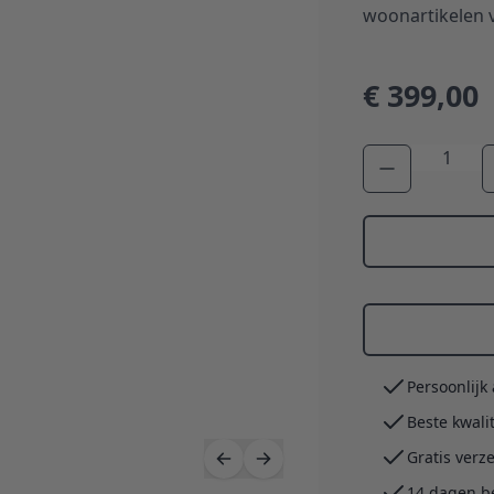
woonartikelen v
€ 399,00
Aantal
Persoonlijk
Beste kwali
Gratis verz
14 dagen b