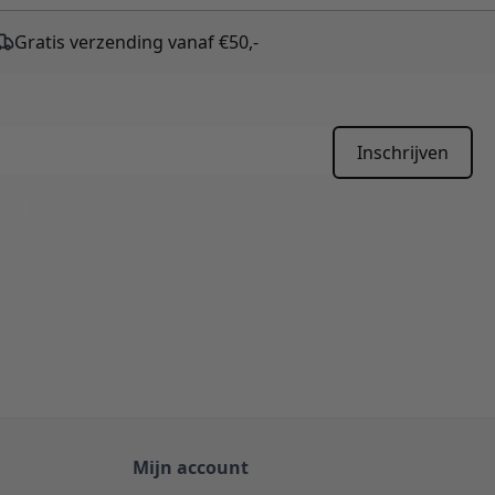
Gratis verzending vanaf €50,-
Inschrijven
APTCHA - the
Google Privacy Policy
and
Terms of Service
apply.
Mijn account