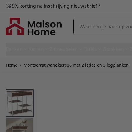
5% korting na inschrijving nieuwsbrief *
Ga naar de inhoud
Waar ben je naar op zoek?
Banken
Kasten
Zitmeubelen
Tafels
Zitzakken
Home
/
Montserrat wandkast 86 met 2 lades en 3 legplanken
Montserrat wandkast 86 met 2