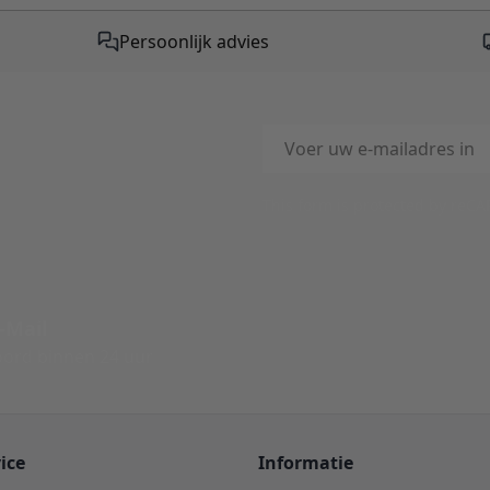
Persoonlijk advies
E-mailadres
This form is protected by reC
-Mail
ord binnen 24 uur
ice
Informatie