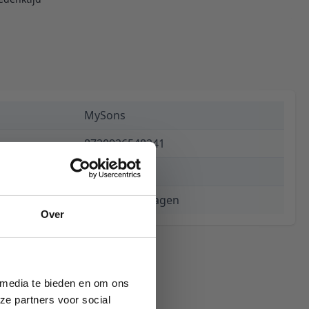
MySons
8720926548241
€ 399,00
3 tot 5 werkdagen
Over
 media te bieden en om ons
ze partners voor social