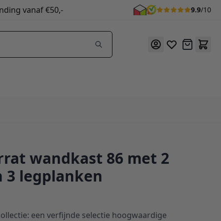
nding vanaf €50,-
9.9
/10
Offerte
rat wandkast 86 met 2
n 3 legplanken
llectie: een verfijnde selectie hoogwaardige