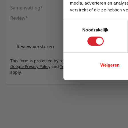
media, adverteren en analys
Samenvatting
verstrekt of die ze hebben v
E-mail
Review
Toestemmingsselectie
Noodzakelijk
Review versturen
This form is protected by reCAPTCHA - the
Weigeren
Google Privacy Policy
and
Terms of Service
apply.