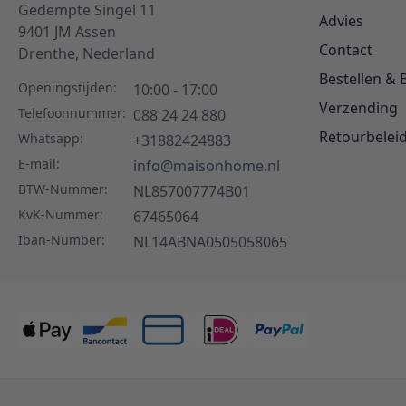
Gedempte Singel 11
Advies
9401 JM
Assen
Contact
Drenthe,
Nederland
Bestellen & 
Openingstijden:
10:00 - 17:00
Verzending
Telefoonnummer:
088 24 24 880
Retourbelei
Whatsapp:
+31882424883
E-mail:
info@maisonhome.nl
BTW-Nummer:
NL857007774B01
KvK-Nummer:
67465064
Iban-Number:
NL14ABNA0505058065