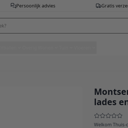
Persoonlijk advies
Gratis verze
Zitballen
Overig Wonen
Tuin
Vloeren
Montser
 lades en 3 legplanken
lades e
Welkom Thuis-co