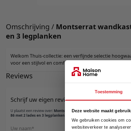
Omschrijving /
Montserrat wandkast
en 3 legplanken
Welkom Thuis-collectie: een verfijnde selectie hoogw
voor een stijlvol en comfortabel interieur.
Reviews
Toestemming
Schrijf uw eigen review
U plaatst een review over:
Montserrat wandkast
Deze website maakt gebruik
86 met 2 lades en 3 legplanken
We gebruiken cookies om cont
websiteverkeer te analyseren
Uw naam